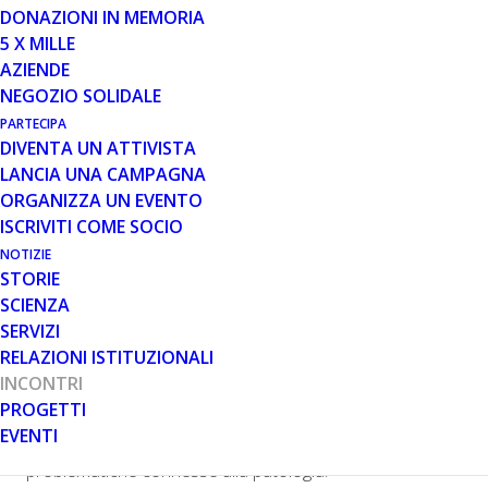
DONAZIONI IN MEMORIA
5 X MILLE
Domenica 6 marzo si svolgerà a Calambrone (PI) il
AZIENDE
prossimo Meeting territoriale sulla distrofia muscolare di
NEGOZIO SOLIDALE
Duchenne e Becker, organizzato da Parent Project
PARTECIPA
onlus: un appuntamento rivolto alle famiglie che
DIVENTA UN ATTIVISTA
convivono con la patologia e che desiderano
LANCIA UNA CAMPAGNA
partecipare ad un momento di incontro e di
ORGANIZZA UN EVENTO
approfondimento. L’incontro si terrà presso la l’IRCSS
ISCRIVITI COME SOCIO
Fondazione Stella Maris in Viale del Tirreno, edificio Ex
NOTIZIE
Virgo Fidelis, 341, dalle ore 13.30 alle ore 18.00.
STORIE
Accanto alla Conferenza Internazionale svoltasi dal 12
SCIENZA
al 14 febbraio 2016, che ha offerto un panorama sui
SERVIZI
temi legati alla ricerca e alle sperimentazioni in corso,
RELAZIONI ISTITUZIONALI
Parent Project onlus organizzerà, nel corso dell’anno,
INCONTRI
una serie di convegni territoriali, con l’obiettivo di
PROGETTI
informare e formare famiglie, pazienti, medici e
EVENTI
specialisti sulla corretta gestione clinica e sulle diverse
problematiche connesse alla patologia.