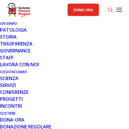
DONA ORA
CHI SIAMO
PATOLOGIA
STORIA
TRASPARENZA
AREA ISTITUZIONALE PP
,
GENERALE
,
INCONTRI
GOVERNANCE
STAFF
26 FEB 2016
LAVORA CON NOI
MEETING TERRITORIALE SULLA
COSA FACCIAMO
SCIENZA
DISTROFIA MUSCOLARE DI
SERVIZI
DUCHENNE E BECKER A
CONFERENZE
CALAMBRONE (PI)
PROGETTI
INCONTRI
SOSTIENI
DONA ORA
DONAZIONE REGOLARE