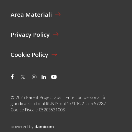
N
C
E
E
Area Materiali
*
T
T
A
Z
Privacy Policy
I
O
N
E
Cookie Policy
C
O
G
N
O
M
E
© 2025 Parent Project aps – Ente con personalità
giuridica iscritto al RUNTS dal 17/10/22 al n.57282 –
Codice Fiscale 05203531008
powered by
damicom