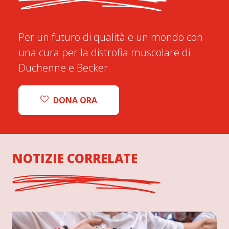
Per un futuro di qualità e un mondo con
una cura per la distrofia muscolare di
Duchenne e Becker.
DONA ORA
NOTIZIE CORRELATE