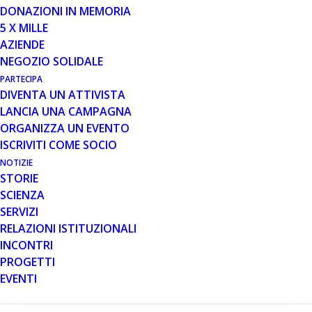
DONAZIONI IN MEMORIA
5 X MILLE
AZIENDE
NEGOZIO SOLIDALE
PARTECIPA
11 OTT 2014
DIVENTA UN ATTIVISTA
LANCIA UNA CAMPAGNA
Campagna "Anche il cuore è un
ORGANIZZA UN EVENTO
muscolo"! SMS al 45504
ISCRIVITI COME SOCIO
DAL 12 OTTOBRE AL 1 NOVEMBRE,
NOTIZIE
MANDANDO UN SMS DEL VALORE DI 2
STORIE
EURO AL NUMERO 45504, AIUTERAI
SCIENZA
PARENT PROJECT A FINANZIARE IL
SERVIZI
PROGETTO SCIENTIFICO…
RELAZIONI ISTITUZIONALI
INCONTRI
PROGETTI
Leggi tutto
EVENTI