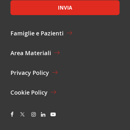
L
E
A
INVIA
T
Y
T
O
A
U
Z
T
I
Famiglie e Pazienti
O
N
E
Area Materiali
*
Privacy Policy
Cookie Policy