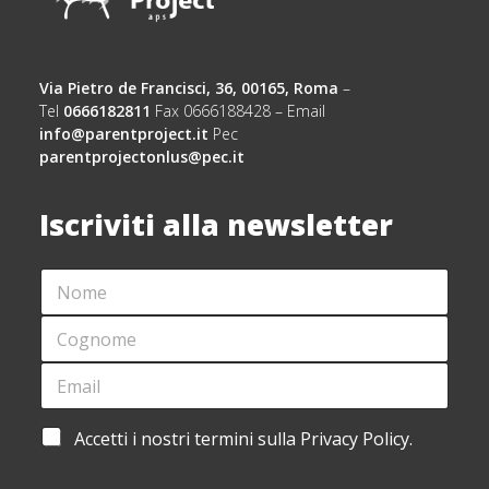
Via Pietro de Francisci, 36, 00165, Roma
–
Tel
0666182811
Fax 0666188428 – Email
info@parentproject.it
Pec
parentprojectonlus@pec.it
Iscriviti alla newsletter
N
C
O
O
M
G
C
E
N
O
*
O
G
E
M
N
M
E
O
A
N
M
I
O
A
Accetti i nostri termini sulla Privacy Policy.
E
L
M
C
*
*
E
C