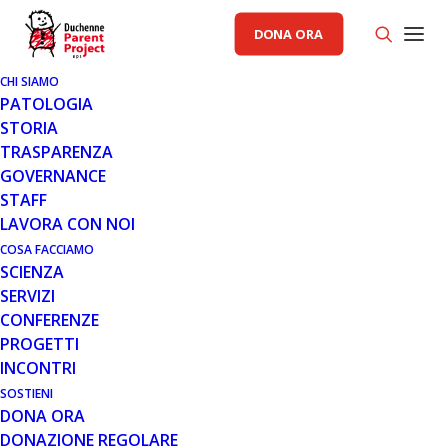
DONA ORA
CHI SIAMO
PATOLOGIA
15 OTT 2014
STORIA
PRIMO MEETING DEL BOARD
TRASPARENZA
SCIENTIFICO DELL’EUPATI
GOVERNANCE
NATIONAL PLATFORM
STAFF
LAVORA CON NOI
Si è chiuso ieri il primo meeting del Board scientifico
dell’EUPATI National Platform, organizzato dal Comitato
COSA FACCIAMO
SCIENZA
Esecutivo di EUPATI Italia in…
SERVIZI
CONFERENZE
Leggi tutto
PROGETTI
INCONTRI
SOSTIENI
DONA ORA
MESE: OTTOBRE 2014
DONAZIONE REGOLARE