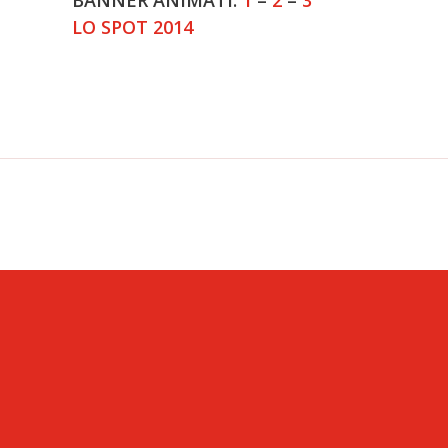
BANNER ANIMATI:
1
–
2
–
3
LO SPOT 2014