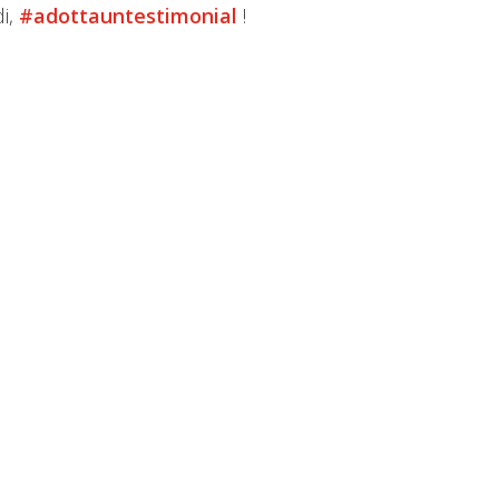
di,
#adottauntestimonial
!