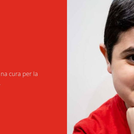
na cura per la
.