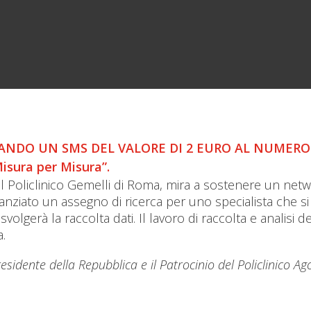
NDO UN SMS DEL VALORE DI 2 EURO AL NUMERO 4
isura per Misura
”.
 Policlinico Gemelli di Roma, mira a sostenere un network
nanziato un assegno di ricerca per uno specialista che s
e svolgerà la raccolta dati. Il lavoro di raccolta e analisi
.
sidente della Repubblica e il Patrocinio del Policlinico A