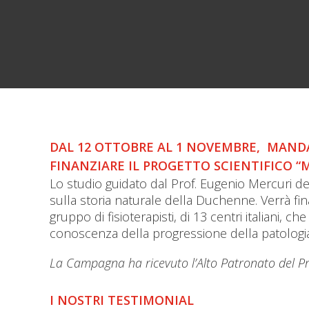
DAL 12 OTTOBRE AL 1 NOVEMBRE, MANDA
FINANZIARE IL PROGETTO SCIENTIFICO “
M
Lo studio guidato dal Prof. Eugenio Mercuri del
sulla storia naturale della Duchenne. Verrà fi
gruppo di fisioterapisti, di 13 centri italiani, ch
conoscenza della progressione della patologia​
La Campagna ha ricevuto l’Alto Patronato del Pre
I NOSTRI TESTIMONIAL