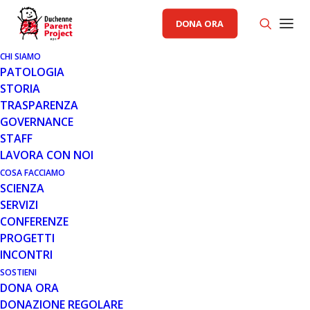
DONA ORA
CHI SIAMO
PATOLOGIA
STORIA
TRASPARENZA
AREA ISTITUZIONALE PP
,
PROGETTI
GOVERNANCE
STAFF
19 MAR 2014
LAVORA CON NOI
PARENT PROJECT COORDINA IN
COSA FACCIAMO
SCIENZA
ITALIA IL NATIONAL LIASON
SERVIZI
TEAM DEL PROGETTO EUPATI
CONFERENZE
PROGETTI
INCONTRI
SOSTIENI
DONA ORA
DONAZIONE REGOLARE