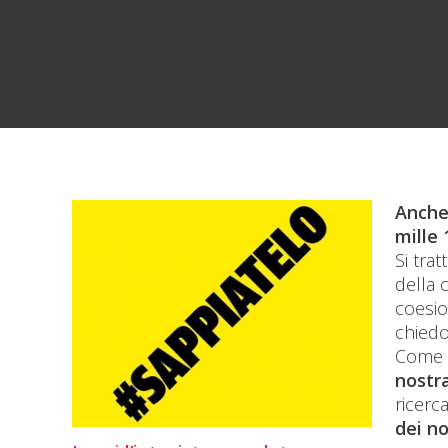
Anche
mille 
Si trat
della 
coesio
chiedo
Come h
nostra
ricerca
dei no