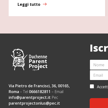
Leggi tutto
Isc
N
O
M
E
A
E
M
C
*
A
C
I
E
Via Pietro de Francisci, 36, 00165,
A
Accett
L
T
C
Roma
– Tel
0666182811
– Email
*
T
C
info@parentproject.it
Pec
A
E
Z
parentprojectonlus@pec.it
T
I