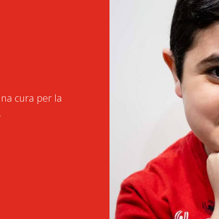
na cura per la
.