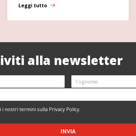
Leggi tutto
riviti alla newsletter
C
O
G
N
O
M
i i nostri termini sulla Privacy Policy.
E
*
INVIA