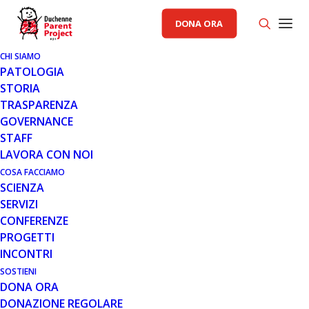
DONA ORA
CHI SIAMO
PATOLOGIA
STORIA
TRASPARENZA
GOVERNANCE
STAFF
31 LUG 2013
LAVORA CON NOI
COMUNICATO 31.07.13
COSA FACCIAMO
SCIENZA
Barriere architettoniche, la Provincia di Ancona è
SERVIZI
“fuorilegge” Pubblichiamo il comunicato di denuncia del
CONFERENZE
Coordinamento delle associazioni del…
PROGETTI
INCONTRI
Leggi tutto
SOSTIENI
DONA ORA
DONAZIONE REGOLARE