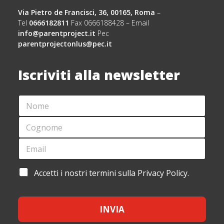
Via Pietro de Francisci, 36, 00165, Roma
–
Tel
0666182811
Fax 0666188428 – Email
info@parentproject.it
Pec
parentprojectonlus@pec.it
Iscriviti alla newsletter
N
O
M
C
E
O
*
G
E
*
N
M
*
O
A
C
M
I
O
A
Accetti i nostri termini sulla Privacy Policy.
E
L
G
C
*
*
N
C
O
E
M
INVIA
T
E
T
E