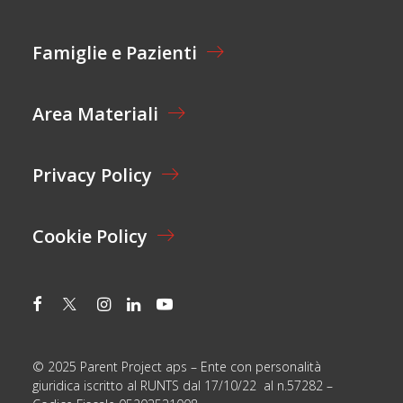
A
M
Z
A
I
I
Famiglie e Pazienti
O
L
N
E
Area Materiali
*
Privacy Policy
Cookie Policy
© 2025 Parent Project aps – Ente con personalità
giuridica iscritto al RUNTS dal 17/10/22 al n.57282 –