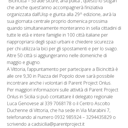
“Bicincittà – Strade sicure, aria pulita”, questo lo slogan
che anche quest’anno accompagnerà l’iniziativa
organizzata dall’Uisp e giunta alla 29^ edizione, avrà la
sua giornata centrale proprio domenica prossima
quando simultaneamente monteranno in sella cittadini di
tutte le età e intere famiglie in 100 città italiane per
riappropriarsi degli spazi urbani e chiedere sicurezza
per chi utilizza la bici per gli spostamenti e per lo svago.
Altre 50 città si aggiungeranno nelle domeniche di
maggio e giugno.
A Vittoria, l’appuntamento per partecipare a Bicincittà è
alle ore 9,30 in Piazza del Popolo dove sarà possibile
incontrare anche i volontari di Parent Project Onlus.
Per maggiori informazioni sulle attività di Parent Project
Onlus in Sicilia si può contattare il delegato regionale
Luca Genovese al 339 7068178 o il Centro Ascolto
Duchenne di Vittoria, che ha sede in Via Marabini 7,
telefonando al numero 0932 985924 – 3294435829 o
scrivendo a cadsicilia@parentproject.it