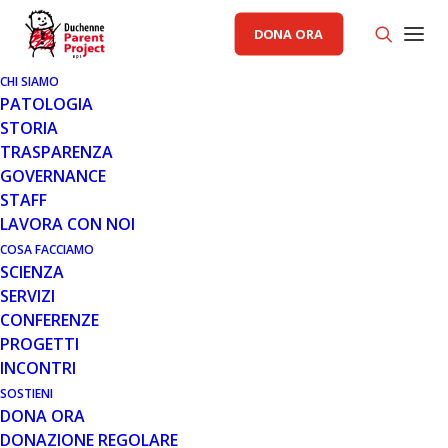
DONA ORA
CHI SIAMO
PATOLOGIA
STORIA
TRASPARENZA
COMUNICATI STAMPA PP
GOVERNANCE
STAFF
10 MAG 2013
LAVORA CON NOI
COMUNICATO 10.05.13
COSA FACCIAMO
SCIENZA
SERVIZI
CONFERENZE
PROGETTI
INCONTRI
SOSTIENI
DONA ORA
A Vittoria, torna Bicincittà
DONAZIONE REGOLARE