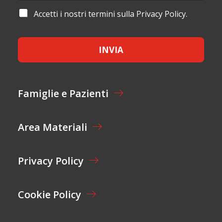
A
M
I
A
Accetti i nostri termini sulla Privacy Policy.
E
L
C
*
*
C
E
INVIA
T
T
A
Z
I
Famiglie e Pazienti
O
N
E
Area Materiali
*
Privacy Policy
Cookie Policy