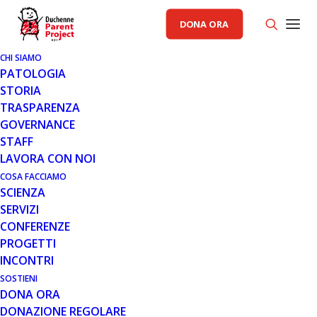
DONA ORA
CHI SIAMO
PATOLOGIA
STORIA
TRASPARENZA
GENERALE
GOVERNANCE
STAFF
25 NOV 2012
LAVORA CON NOI
L’INTEGRAZIONE SCOLASTICA È
COSA FACCIAMO
SCIENZA
UN MODELLO SOCIALE
SERVIZI
CONFERENZE
PROGETTI
INCONTRI
SOSTIENI
DONA ORA
DONAZIONE REGOLARE