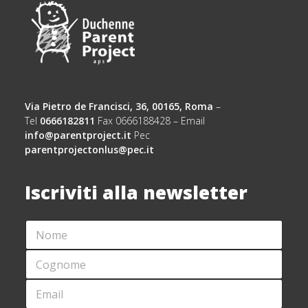
Via Pietro de Francisci, 36, 00165, Roma
–
Tel
0666182811
Fax 0666188428 – Email
info@parentproject.it
Pec
parentprojectonlus@pec.it
Iscriviti alla newsletter
N
N
O
O
M
M
C
E
E
O
*
*
G
E
*
N
M
O