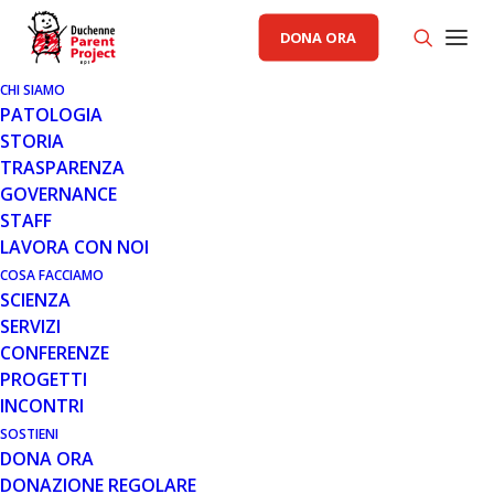
DONA ORA
CHI SIAMO
PATOLOGIA
STORIA
TRASPARENZA
AREA SCIENZA PP
GOVERNANCE
STAFF
19 NOV 2012
LAVORA CON NOI
GSK: AGGIORNAMENTO
COSA FACCIAMO
SCIENZA
NOVEMBRE 2012
SERVIZI
CONFERENZE
PROGETTI
INCONTRI
SOSTIENI
DONA ORA
DONAZIONE REGOLARE