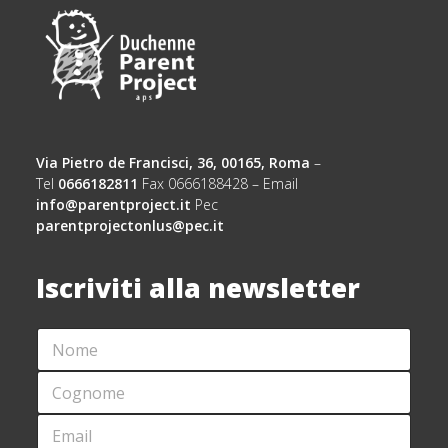
Via Pietro de Francisci, 36, 00165, Roma
–
Tel
0666182811
Fax 0666188428 – Email
info@parentproject.it
Pec
parentprojectonlus@pec.it
Iscriviti alla newsletter
N
O
M
C
E
O
*
G
E
*
N
M
L