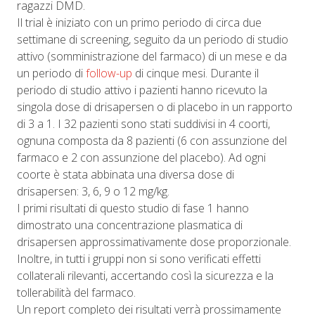
ragazzi DMD.
Il trial è iniziato con un primo periodo di circa due
settimane di screening, seguito da un periodo di studio
attivo (somministrazione del farmaco) di un mese e da
un periodo di
follow-up
di cinque mesi. Durante il
periodo di studio attivo i pazienti hanno ricevuto la
singola dose di drisapersen o di placebo in un rapporto
di 3 a 1. I 32 pazienti sono stati suddivisi in 4 coorti,
ognuna composta da 8 pazienti (6 con assunzione del
farmaco e 2 con assunzione del placebo). Ad ogni
coorte è stata abbinata una diversa dose di
drisapersen: 3, 6, 9 o 12 mg/kg.
I primi risultati di questo studio di fase 1 hanno
dimostrato una concentrazione plasmatica di
drisapersen approssimativamente dose proporzionale.
Inoltre, in tutti i gruppi non si sono verificati effetti
collaterali rilevanti, accertando così la sicurezza e la
tollerabilità del farmaco.
Un report completo dei risultati verrà prossimamente