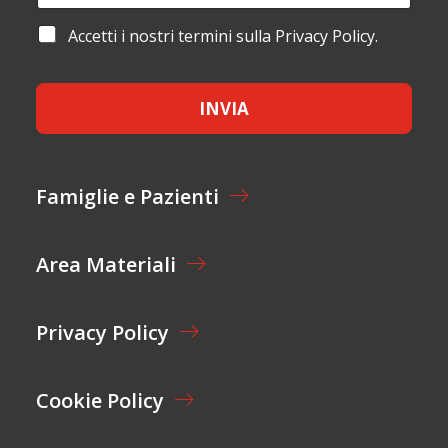
O
A
A
M
I
Y
A
Accetti i nostri termini sulla Privacy Policy.
E
L
O
C
*
*
U
C
T
E
E
INVIA
T
M
T
A
A
I
Z
L
I
Famiglie e Pazienti
O
N
E
Area Materiali
*
Privacy Policy
Cookie Policy