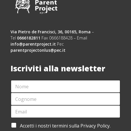
Via Pietro de Francisci, 36, 00165, Roma
–
Tel
0666182811
Fax 0666188428 – Email
info@parentproject.it
Pec
parentprojectonlus@pec.it
Iscriviti alla newsletter
N
O
M
C
E
O
*
G
E
*
N
M
*
O
A
E
M
I
M
A
Accetti i nostri termini sulla Privacy Policy.
E
L
A
C