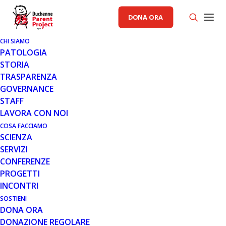
DONA ORA
CHI SIAMO
PATOLOGIA
STORIA
TRASPARENZA
AREA SCIENZA PP
GOVERNANCE
STAFF
15 NOV 2012
LAVORA CON NOI
ROMA: UN WORKSHOP
COSA FACCIAMO
SCIENZA
INTERNAZIONALE CONTRO LA
SERVIZI
DMD
CONFERENZE
PROGETTI
INCONTRI
SOSTIENI
DONA ORA
DONAZIONE REGOLARE