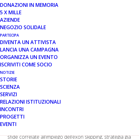
DONAZIONI IN MEMORIA
Si sono dati appuntamento a Roma, i
5 X MILLE
più importanti ricercatori che, nei
AZIENDE
laboratori di tutto il mondo, lavorano
NEGOZIO SOLIDALE
all’innovativa strategia terapeutica
chiamata
Exon skipping
per arrivare a
PARTECIPA
trovare una cura per la distrofia
DIVENTA UN ATTIVISTA
muscolare di Duchenne.
LANCIA UNA CAMPAGNA
In particolare l’incontro, che si svolge dal 16 al 17
ORGANIZZA UN EVENTO
novembre, vedrà riuniti 20 ricercatori di livello
ISCRIVITI COME SOCIO
internazionale che lavorano nell’ambito dei biomarcatori
NOTIZIE
ed dei microRNA, argomenti chiave nel campo della
STORIE
distrofia muscolare di Duchenne e delle strategie
SCIENZA
terapeutiche.
SERVIZI
Il workshop, cofinanziato da Parent Project Onlus,
RELAZIONI ISTITUZIONALI
rientra in una serie di appuntamenti programmati per il
INCONTRI
periodo 2012-2015 durante i quali, il gruppo di lavoro,
costituito da 12 scienziati e guidato dalla ricercatrice
PROGETTI
olandese Annemieke Aartsma-Rus, si pone come
EVENTI
obiettivo quello di discutere le opportunità, le criticità e le
sfide correlate all’impiego dell’exon skipping, strategia già