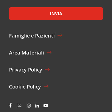
*
*
I
C
L
E
INVIA
T
T
A
Z
I
Famiglie e Pazienti
O
N
E
Area Materiali
*
Privacy Policy
Cookie Policy