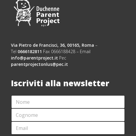
Via Pietro de Francisci, 36, 00165, Roma
–
Tel
0666182811
Fax 0666188428 – Email
info@parentproject.it
Pec
parentprojectonlus@pec.it
Iscriviti alla newsletter
N
O
M
C
E
O
*
G
E
E
N
M
M
O
A
A