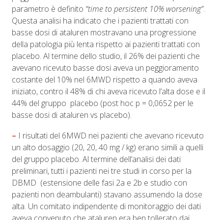
parametro è definito
“time to persistent 10% worsening”
.
Questa analisi ha indicato che i pazienti trattati con
basse dosi di ataluren mostravano una progressione
della patologia più lenta rispetto ai pazienti trattati con
placebo. Al termine dello studio, il 26% dei pazienti che
avevano ricevuto basse dosi aveva un peggioramento
costante del 10% nel 6MWD rispetto a quando aveva
iniziato, contro il 48% di chi aveva ricevuto l’alta dose e il
44% del gruppo placebo (post hoc p = 0,0652 per le
basse dosi di ataluren vs placebo).
–
I risultati del 6MWD nei pazienti che avevano ricevuto
un alto dosaggio (20, 20, 40 mg / kg) erano simili a quelli
del gruppo placebo. Al termine dell’analisi dei dati
preliminari, tutti i pazienti nei tre studi in corso per la
DBMD (estensione delle fasi 2a e 2b e studio con
pazienti non deambulanti) stavano assumendo la dose
alta. Un comitato indipendente di monitoraggio dei dati
aveva convenuto che ataluren era ben tollerato dai