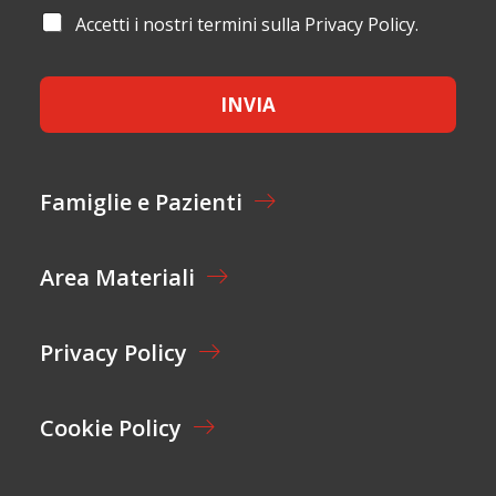
M
I
I
A
Accetti i nostri termini sulla Privacy Policy.
E
L
L
C
*
*
*
C
A
E
C
INVIA
T
C
T
E
A
T
Z
T
I
A
Famiglie e Pazienti
O
Z
N
I
E
O
Area Materiali
*
N
E
Privacy Policy
Cookie Policy