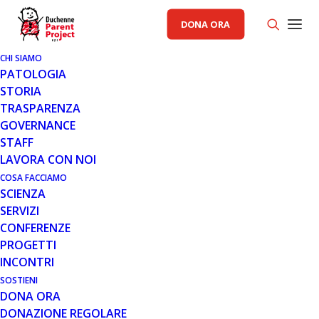
DONA ORA
CHI SIAMO
PATOLOGIA
STORIA
TRASPARENZA
AREA SCIENZA PP
GOVERNANCE
STAFF
12 LUG 2012
LAVORA CON NOI
ATALUREN: AGGIORNAMENTO
COSA FACCIAMO
SCIENZA
LUGLIO 2012
SERVIZI
CONFERENZE
PROGETTI
INCONTRI
SOSTIENI
DONA ORA
DONAZIONE REGOLARE