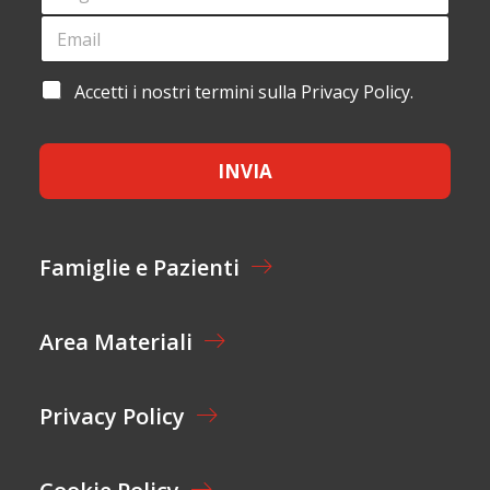
*
E
G
E
M
N
M
A
O
A
I
M
I
L
A
Accetti i nostri termini sulla Privacy Policy.
E
L
*
C
*
*
C
E
INVIA
T
T
A
Z
I
Famiglie e Pazienti
O
N
E
Area Materiali
*
Privacy Policy