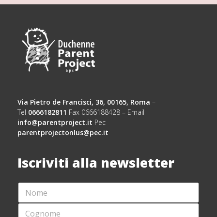
Via Pietro de Francisci, 36, 00165, Roma
–
Tel
0666182811
Fax 0666188428 – Email
info@parentproject.it
Pec
parentprojectonlus@pec.it
Iscriviti alla newsletter
N
N
O
O
M
M
C
E
E
O