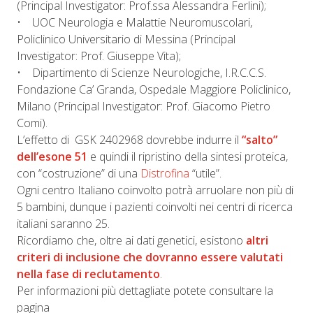
(Principal Investigator: Prof.ssa Alessandra Ferlini);
• UOC Neurologia e Malattie Neuromuscolari,
Policlinico Universitario di Messina (Principal
Investigator: Prof. Giuseppe Vita);
• Dipartimento di Scienze Neurologiche, I.R.C.C.S.
Fondazione Ca’ Granda, Ospedale Maggiore Policlinico,
Milano (Principal Investigator: Prof. Giacomo Pietro
Comi).
L’effetto di GSK 2402968 dovrebbe indurre il
“salto”
dell’esone 51
e quindi il ripristino della sintesi proteica,
con “costruzione” di una
Distrofina
“utile”.
Ogni centro Italiano coinvolto potrà arruolare non più di
5 bambini, dunque i pazienti coinvolti nei centri di ricerca
italiani saranno 25.
Ricordiamo che, oltre ai dati genetici, esistono
altri
criteri di inclusione che dovranno essere valutati
nella fase di reclutamento
.
Per informazioni più dettagliate potete consultare la
pagina