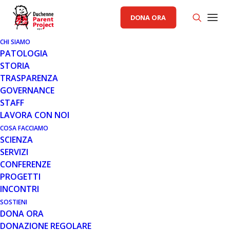
DONA ORA
CHI SIAMO
PATOLOGIA
STORIA
TRASPARENZA
AREA SCIENZA PP
GOVERNANCE
STAFF
22 DIC 2010
LAVORA CON NOI
SKIPPING DELL’ESONE 51: CALL
COSA FACCIAMO
SCIENZA
FOR PATIENTS
SERVIZI
CONFERENZE
PROGETTI
INCONTRI
SOSTIENI
DONA ORA
DONAZIONE REGOLARE