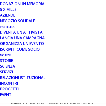
Anche in Italia è coinvolta nello
DONAZIONI IN MEMORIA
studio sperimentale di fase III,
5 X MILLE
per valutare l’efficacia e la
AZIENDE
sicurezza del prodotto
GSK
2402968 (precedentemente
NEGOZIO SOLIDALE
ProO51, già utilizzato da Prosensa nei due Trial con
PARTECIPA
somministrazione locale e sistemica), nei ragazzi affetti
DIVENTA UN ATTIVISTA
da DMD, sponsorizzato dalla ditta GlaxoSmithKline.
LANCIA UNA CAMPAGNA
I pazienti teoricamente eleggibili per questa
ORGANIZZA UN EVENTO
sperimentazione sono stati estratti dal Registro
ISCRIVITI COME SOCIO
Nazionale Pazienti DMD/BMD, in base ai dati
NOTIZIE
genetici.
STORIE
SCIENZA
Cinque i Centri Italiani coinvolti:
SERVIZI
• UO di Malattie Neuromuscolari e Neurodegenerative
RELAZIONI ISTITUZIONALI
dell’Ospedale Pediatrico ‘Bambino Gesù’, Roma
INCONTRI
(Principal Investigator: Prof. Enrico Bertini);
PROGETTI
• UO di Neuropsichiatria Infantile, Policlinico Gemelli,
EVENTI
Roma (Principal Investigator: Prof. Eugenio Mercuri);
• Sezione di Genetica Medica, Università di Ferrara