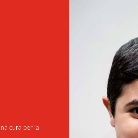
na cura per la
.