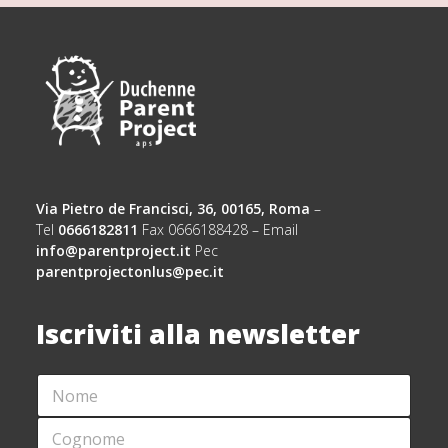
Via Pietro de Francisci, 36, 00165, Roma
–
Tel
0666182811
Fax 0666188428 – Email
info@parentproject.it
Pec
parentprojectonlus@pec.it
Iscriviti alla newsletter
N
O
M
C
E
O