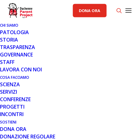
DONA ORA
CHI SIAMO
PATOLOGIA
STORIA
TRASPARENZA
GENERALE
GOVERNANCE
STAFF
8 OTT 2010
LAVORA CON NOI
FONDO ALESSANDRO CANNELLA
COSA FACCIAMO
SCIENZA
SERVIZI
CONFERENZE
PROGETTI
INCONTRI
SOSTIENI
DONA ORA
Il Fondo Alessandro Cannella
DONAZIONE REGOLARE