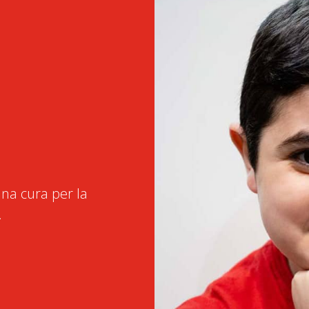
na cura per la
.