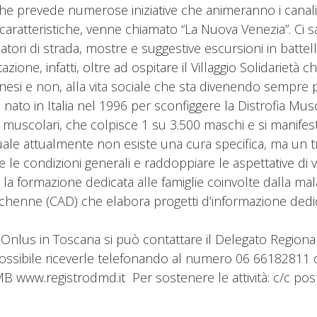
 che prevede numerose iniziative che animeranno i canali,
aratteristiche, venne chiamato “La Nuova Venezia”. Ci sa
atori di strada, mostre e suggestive escursioni in battel
ione, infatti, oltre ad ospitare il Villaggio Solidarietà
ornesi e non, alla vita sociale che sta divenendo sempre p
i nato in Italia nel 1996 per sconfiggere la Distrofia M
 muscolari, che colpisce 1 su 3.500 maschi e si manifesta 
quale attualmente non esiste una cura specifica, ma un 
le condizioni generali e raddoppiare le aspettative di vit
 e la formazione dedicata alle famiglie coinvolte dalla m
enne (CAD) che elabora progetti d’informazione dedicati ai
ect Onlus in Toscana si può contattare il Delegato Regio
possibile riceverle telefonando al numero 06 66182811 o 
B www.registrodmd.it Per sostenere le attività: c/c po