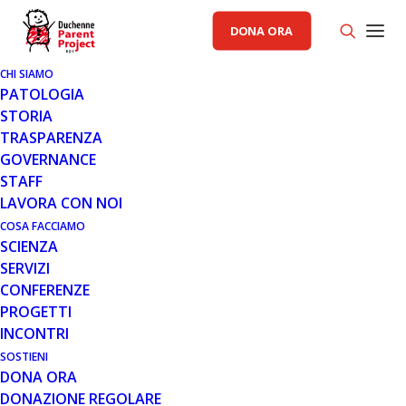
DONA ORA
CHI SIAMO
PATOLOGIA
30 GIU 2009
STORIA
EXON SKIPPING: I RISULTATI DI
TRASPARENZA
AVI BIOPHARMA
GOVERNANCE
STAFF
LAVORA CON NOI
Leggi tutto
COSA FACCIAMO
SCIENZA
SERVIZI
CONFERENZE
PROGETTI
MESE: GIUGNO 2009
INCONTRI
SOSTIENI
DONA ORA
DONAZIONE REGOLARE