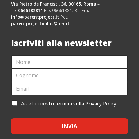
Via Pietro de Francisci, 36, 00165, Roma
–
Tel
0666182811
Fax 0666188428 – Email
info@parentproject.it
Pec
parentprojectonlus@pec.it
Iscriviti alla newsletter
N
O
M
C
E
O
*
G
E
E
N
M
M
O
A
A
M
I
I
A
Accetti i nostri termini sulla Privacy Policy.
E
L
L
C
*
*
*
C
*
E
INVIA
T
T
A