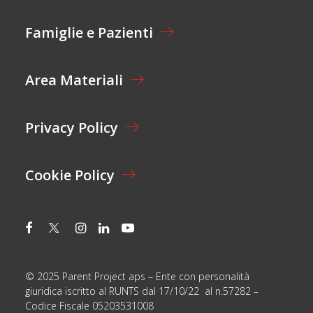
Z
I
Famiglie e Pazienti
O
N
E
Area Materiali
*
Privacy Policy
Cookie Policy
© 2025 Parent Project aps – Ente con personalità
giuridica iscritto al RUNTS dal 17/10/22 al n.57282 –
Codice Fiscale 05203531008