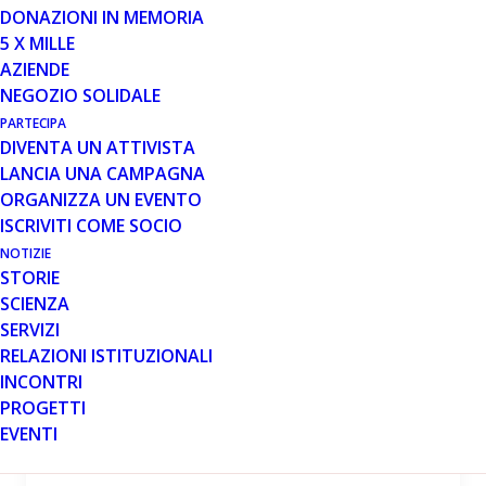
DONAZIONI IN MEMORIA
5 X MILLE
30 GIU 2009
AZIENDE
NEGOZIO SOLIDALE
NANOPARTICELLE PER L'EXON
SKIPPING
PARTECIPA
DIVENTA UN ATTIVISTA
LANCIA UNA CAMPAGNA
ORGANIZZA UN EVENTO
Leggi tutto
ISCRIVITI COME SOCIO
NOTIZIE
STORIE
SCIENZA
SERVIZI
30 GIU 2009
RELAZIONI ISTITUZIONALI
INCONTRI
"Multi exon skipping" su cani
PROGETTI
DMD
EVENTI