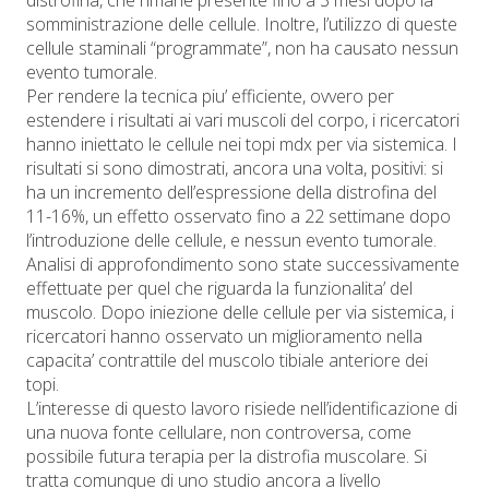
distrofina, che rimane presente fino a 3 mesi dopo la
somministrazione delle cellule. Inoltre, l’utilizzo di queste
cellule staminali “programmate”, non ha causato nessun
evento tumorale.
Per rendere la tecnica piu’ efficiente, ovvero per
estendere i risultati ai vari muscoli del corpo, i ricercatori
hanno iniettato le cellule nei topi mdx per via sistemica. I
risultati si sono dimostrati, ancora una volta, positivi: si
ha un incremento dell’espressione della distrofina del
11-16%, un effetto osservato fino a 22 settimane dopo
l’introduzione delle cellule, e nessun evento tumorale.
Analisi di approfondimento sono state successivamente
effettuate per quel che riguarda la funzionalita’ del
muscolo. Dopo iniezione delle cellule per via sistemica, i
ricercatori hanno osservato un miglioramento nella
capacita’ contrattile del muscolo tibiale anteriore dei
topi.
L’interesse di questo lavoro risiede nell’identificazione di
una nuova fonte cellulare, non controversa, come
possibile futura terapia per la distrofia muscolare. Si
tratta comunque di uno studio ancora a livello