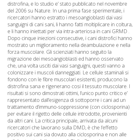
distrofina, e lo studio e’ stato pubblicato nel novembre
del 2006 su Nature. In una prima fase sperimentale, i
ricercatori hanno estratto i mesoangioblasti dai vasi
sanguigni di cani sani, li hanno fatti moltiplicare in coltura,
e li hanno iniettati per via intra-arteriosa in cani GRMD .
Dopo cinque iniezioni consecutive, i cani distrofici hanno
mostrato un miglioramento nella deambulazione e nella
forza muscolare. Gli scienziati hanno seguito la
migrazione dei mesoangioblasti ed hanno osservato
che, una volta usciti dai vasi sanguigni, questi vanno a
colonizzare i muscoli danneggiati. Le cellule staminali si
fondono con le fibre muscolari esistenti, producono la
distrofina sana e rigenerano cosi il tessuto muscolare. I
risultati si sono dimostrati ottimi, l’unico punto critico e’
rappresentato dall’esigenza di sottoporre i cani ad un
trattamento d’immuno-soppressione (con ciclosporina)
per evitare il rigetto delle cellule introdotte, provenienti
da altri cani. La critica principale, arrivata da alcuni
ricercatori che lavorano sulla DMD, è che l’effetto
positivo sui cani sia dovuto alla ciclosporina e non alle