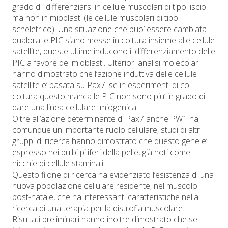
grado di differenziarsi in cellule muscolari di tipo liscio
ma non in mioblasti (le cellule muscolari di tipo
scheletrico). Una situazione che puo’ essere cambiata
qualora le PIC siano messe in coltura insieme alle cellule
satellite, queste ultime inducono il differenziamento delle
PIC a favore dei mioblasti. Ulteriori analisi molecolari
hanno dimostrato che l’azione induttiva delle cellule
satellite e’ basata su Pax7: se in esperimenti di co-
coltura questo manca le PIC non sono piu’ in grado di
dare una linea cellulare miogenica.
Oltre all’azione determinante di Pax7 anche PW1 ha
comunque un importante ruolo cellulare, studi di altri
gruppi di ricerca hanno dimostrato che questo gene e’
espresso nei bulbi piliferi della pelle, già noti come
nicchie di cellule staminali.
Questo filone di ricerca ha evidenziato l’esistenza di una
nuova popolazione cellulare residente, nel muscolo
post-natale, che ha interessanti caratteristiche nella
ricerca di una terapia per la distrofia muscolare.
Risultati preliminari hanno inoltre dimostrato che se