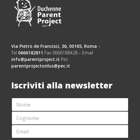
Via Pietro de Francisci, 36, 00165, Roma
–
Tel
0666182811
Fax 0666188428 – Email
info@parentproject.it
Pec
parentprojectonlus@pec.it
Iscriviti alla newsletter
N
O
M
C
E
O
*
G
E
*
N
M
C
O
A
O