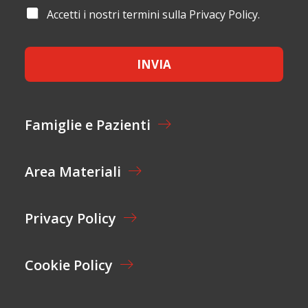
M
I
G
A
Accetti i nostri termini sulla Privacy Policy.
E
L
N
C
*
*
O
C
M
E
E
INVIA
T
*
T
C
A
O
Z
G
I
N
Famiglie e Pazienti
O
O
N
M
E
E
Area Materiali
*
Privacy Policy
Cookie Policy