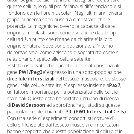
queste cellule, le quali proliferano, si differenziano e si
fondono con le fibre muscolari. Negli ultimi anni diversi
gruppi di ricerca sono riusciti a dimostrare che le
potenzialita’ miogeniche, ovvero la capacita’ di dare
origine a mioblasti, sono condivise anche da altri tipi
cellulari. Un punto che rimane da chiarire e’ la loro
origine e natura, dove sono posizionate all’interno
dell’organismo, come agiscono e soprattutto come si
relazionano rispetto alle cellule satellite.
E’ stato osservato che durante la crescita post-natale il
gene
PW1/Peg3
e’ espresso in una sotto-popolazione
di
cellule interstiziali
del tessuto muscolare. Lo stesso
gene, nelle cellule satellite, e’ espresso insieme a
Pax7
,
un fattore importante per la potenzialita’ delle cellule
staminali. Questo dato ha portato il gruppo di ricerca
di
David Sassoon
ad approfondire gli studi su queste
particolari cellule, chiamate
PIC (PW1 Interstitial Cells)
.
Con una serie di esperimenti condotti su colture di
cellule PIC isolate dal tessuto muscolare, i ricercatori
hanno scoperto che questa popolazione di cellule e’ in