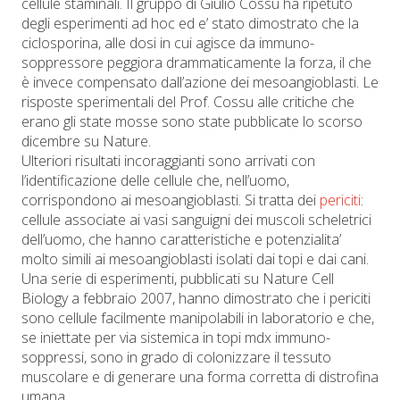
cellule staminali. Il gruppo di Giulio Cossu ha ripetuto
degli esperimenti ad hoc ed e’ stato dimostrato che la
ciclosporina, alle dosi in cui agisce da immuno-
soppressore peggiora drammaticamente la forza, il che
è invece compensato dall’azione dei mesoangioblasti. Le
risposte sperimentali del Prof. Cossu alle critiche che
erano gli state mosse sono state pubblicate lo scorso
dicembre su Nature.
Ulteriori risultati incoraggianti sono arrivati con
l’identificazione delle cellule che, nell’uomo,
corrispondono ai mesoangioblasti. Si tratta dei
periciti
:
cellule associate ai vasi sanguigni dei muscoli scheletrici
dell’uomo, che hanno caratteristiche e potenzialita’
molto simili ai mesoangioblasti isolati dai topi e dai cani.
Una serie di esperimenti, pubblicati su Nature Cell
Biology a febbraio 2007, hanno dimostrato che i periciti
sono cellule facilmente manipolabili in laboratorio e che,
se iniettate per via sistemica in topi mdx immuno-
soppressi, sono in grado di colonizzare il tessuto
muscolare e di generare una forma corretta di distrofina
umana.