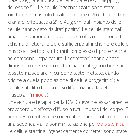
RNA disegnate ad hoc per effettuare l’exon skipping
dell’esone 51. Le cellule ingegnerizzate sono state
iniettate nel muscolo tibiale anteriore (TA) di topi mdx e
le analisi effettuate a 21 e 45 giorni dall’impianto delle
cellule hanno dato risultati positivi. Le cellule staminali
umane esprimono di nuovo la distrofina con il corretto
schema di lettura, e ciò è sufficiente affinché nelle cellule
muscolari dei topi si riformi il complesso di proteine che
ne compone l’impalcatura. I ricercatori hanno anche
dimostrato che le cellule staminali si integrano bene nel
tessuto muscolare in cui sono state iniettate, dando
origine a quella popolazione di cellule progenitrici (le
cellule satelliti) dalle quali si differenziano le cellule
muscolari (i
miociti
).
Un’eventuale terapia per la DMD deve necessariamente
prevedere un effetto diffuso a tutti i muscoli del corpo. E’
per questo motivo che i ricercatori hanno subito tentato
una seconda via: la somministrazione per
via sistemica
.
Le cellule staminali “geneticamente corrette” sono state