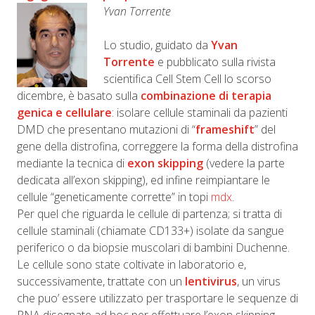
Yvan Torrente
Lo studio, guidato da
Yvan
Torrente
e pubblicato sulla rivista
scientifica Cell Stem Cell lo scorso
dicembre, è basato sulla
combinazione di terapia
genica e cellulare
: isolare cellule staminali da pazienti
DMD che presentano mutazioni di “
frameshift
” del
gene della distrofina, correggere la forma della distrofina
mediante la tecnica di
exon skipping
(vedere la parte
dedicata all’exon skipping), ed infine reimpiantare le
cellule “geneticamente corrette” in topi
mdx
.
Per quel che riguarda le cellule di partenza; si tratta di
cellule staminali (chiamate CD133+) isolate da sangue
periferico o da biopsie muscolari di bambini Duchenne.
Le cellule sono state coltivate in laboratorio e,
successivamente, trattate con un
lentivirus
, un virus
che puo’ essere utilizzato per trasportare le sequenze di