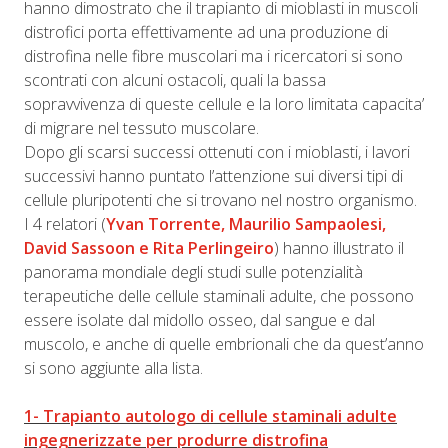
hanno dimostrato che il trapianto di mioblasti in muscoli
distrofici porta effettivamente ad una produzione di
distrofina nelle fibre muscolari ma i ricercatori si sono
scontrati con alcuni ostacoli, quali la bassa
sopravvivenza di queste cellule e la loro limitata capacita’
di migrare nel tessuto muscolare.
Dopo gli scarsi successi ottenuti con i mioblasti, i lavori
successivi hanno puntato l’attenzione sui diversi tipi di
cellule pluripotenti che si trovano nel nostro organismo.
I 4 relatori (
Yvan Torrente, Maurilio Sampaolesi,
David Sassoon e Rita Perlingeiro
) hanno illustrato il
panorama mondiale degli studi sulle potenzialità
terapeutiche delle cellule staminali adulte, che possono
essere isolate dal midollo osseo, dal sangue e dal
muscolo, e anche di quelle embrionali che da quest’anno
si sono aggiunte alla lista.
1- Trapianto autologo di cellule staminali adulte
ingegnerizzate per produrre distrofina