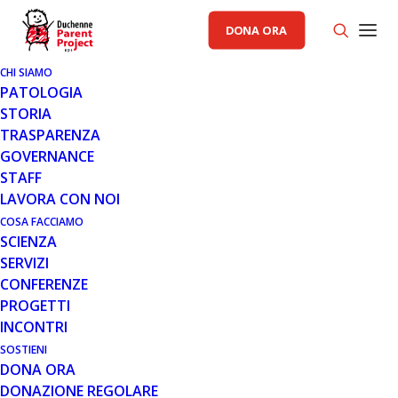
DONA ORA
CHI SIAMO
PATOLOGIA
STORIA
TRASPARENZA
AREA SCIENZA PP
GOVERNANCE
STAFF
4 MAR 2008
LAVORA CON NOI
CONVEGNO DI MILANO:
COSA FACCIAMO
SCIENZA
TERAPIA CELLULARE
SERVIZI
CONFERENZE
PROGETTI
INCONTRI
SOSTIENI
DONA ORA
DONAZIONE REGOLARE