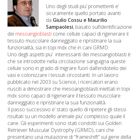
Uno degli studi piu’ promettenti e’
sicuramente quello portato avanti
da
Giulio Cossu e Maurilio
Sampaolesi
, basato sull’identificazione
dei
mesoangioblasti
come cellule capaci di rigenerare il
tessuto muscolare danneggiato e ripristinare la sua
funzionalità, sia in topi mdx che in cani GRMD.
Uno degli aspetti piu’ interessanti dei mesoangioblasti è
che se introdotte nella circolazione sanguigna queste
cellule sono in grado di migrare fuori dall’endotelio dei
vasi e colonizzare i tessuti circostanti. In un lavoro
pubblicato nel 2003 su Science, i ricercatori erano
riusciti a dimostrare che mesoangioblasti iniettati in topi
mdx sono capaci di rigenerare il tessuto muscolare
danneggiato e ripristinare la sua funzionalità.
Il passo successivo e’ stato quello di ripetere gli stessi
risultati su un modello animale piu’ complesso quale il
cane. Gli esperimenti sono stati condotti sui Golden
Retriever Muscular Dystrophy (GRMD), cani che
presentano una mutazione di “frameshift” sul gene della