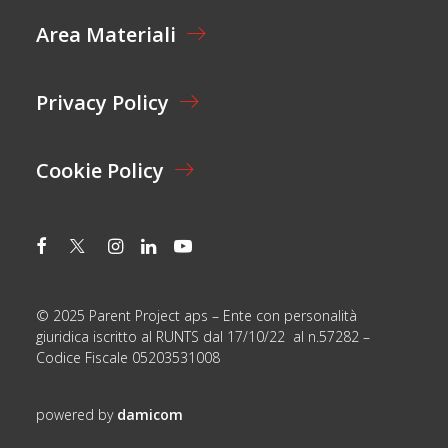
E
Area Materiali
*
Privacy Policy
Cookie Policy
© 2025 Parent Project aps – Ente con personalità
giuridica iscritto al RUNTS dal 17/10/22 al n.57282 –
Codice Fiscale 05203531008
powered by
damicom