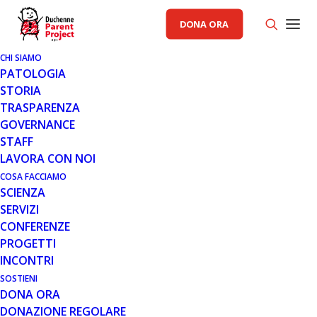
DONA ORA
CHI SIAMO
PATOLOGIA
STORIA
TRASPARENZA
COMUNICATI STAMPA PP
GOVERNANCE
STAFF
29 NOV 2007
LAVORA CON NOI
COMUNICATO 29.11.07
COSA FACCIAMO
SCIENZA
SERVIZI
CONFERENZE
PROGETTI
INCONTRI
SOSTIENI
DONA ORA
Ufficiali Giudiziari di Roma:
DONAZIONE REGOLARE