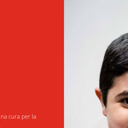
na cura per la
.