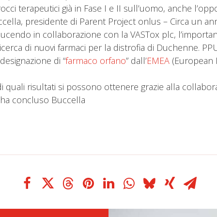
rocci terapeutici già in Fase I e II sull’uomo, anche l’op
ccella, presidente di Parent Project onlus – Circa un ann
ucendo in collaborazione con la VASTox plc, l’important
rca di nuovi farmaci per la distrofia di Duchenne. PPUK 
designazione di “
farmaco orfano
” dall’
EMEA
(European M
quali risultati si possono ottenere grazie alla collaboraz
” – ha concluso Buccella