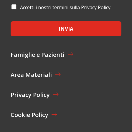
M
I
A
Accetti i nostri termini sulla Privacy Policy.
E
L
C
*
*
C
E
INVIA
T
T
A
Z
I
Famiglie e Pazienti
O
N
E
Area Materiali
*
Privacy Policy
Cookie Policy