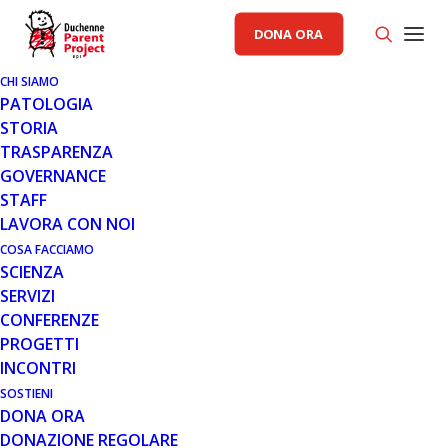
DONA ORA
CHI SIAMO
PATOLOGIA
STORIA
TRASPARENZA
GOVERNANCE
STAFF
LAVORA CON NOI
COSA FACCIAMO
SCIENZA
SERVIZI
5 MAG 2017
CONFERENZE
A BOLOGNA IL MEETING
PROGETTI
TERRITORIALE DI PARENT
INCONTRI
PROJECT ONLUS
SOSTIENI
DONA ORA
Un importante momento di incontro tra famiglie, pazienti
DONAZIONE REGOLARE
e specialisti sulla distrofia muscolare di Duchenne e