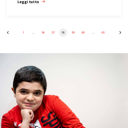
Leggi tutto
1
…
56
57
58
59
60
…
65