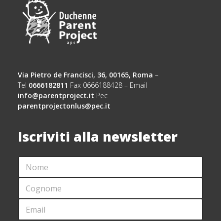
Via Pietro de Francisci, 36, 00165, Roma
–
Tel
0666182811
Fax 0666188428 – Email
info@parentproject.it
Pec
parentprojectonlus@pec.it
Iscriviti alla newsletter
N
*
O
*
M
*
C
E
O
*
G
E
N
M
O
A