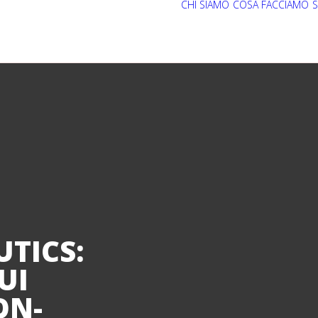
CHI SIAMO
COSA FACCIAMO
S
TICS:
UI
ON-