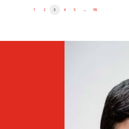
1
2
3
4
5
…
98