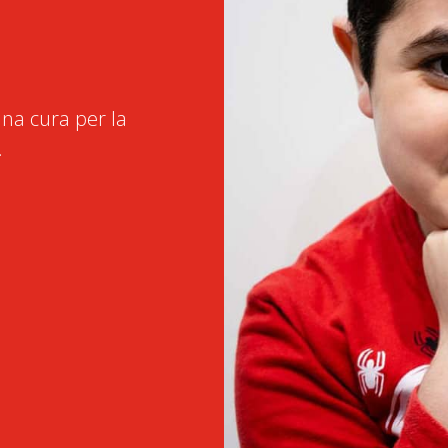
na cura per la
.