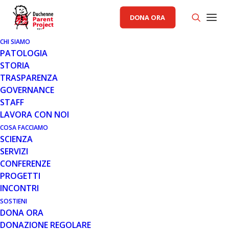
DONA ORA
CHI SIAMO
PATOLOGIA
SERVIZI
PROGETTI
STORIA
TRASPARENZA
GOVERNANCE
STAFF
LAVORA CON NOI
COSA FACCIAMO
SCIENZA
SERVIZI
CONFERENZE
PROGETTI
INCONTRI
SOSTIENI
4 DIC 2024
DONA ORA
PROGETTO TELERIABILITAZIONE:
DONAZIONE REGOLARE