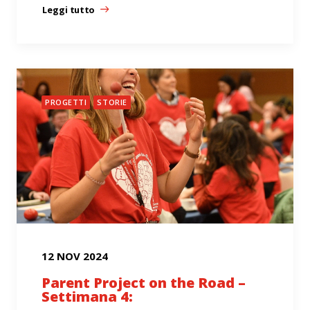
Leggi tutto
PROGETTI
STORIE
12 NOV 2024
Parent Project on the Road –
Settimana 4: