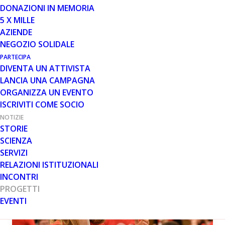
IL CALENDARIO DI DICEMBRE
DONAZIONI IN MEMORIA
5 X MILLE
Prosegue il progetto dedicato alla fisioterapia online.
AZIENDE
Tramite il progetto è possibile usufruire di consulti
NEGOZIO SOLIDALE
fisioterapici a distanza a supporto…
PARTECIPA
DIVENTA UN ATTIVISTA
Leggi tutto
LANCIA UNA CAMPAGNA
ORGANIZZA UN EVENTO
ISCRIVITI COME SOCIO
NOTIZIE
STORIE
PROGETTI
SCIENZA
SERVIZI
RELAZIONI ISTITUZIONALI
INCONTRI
PROGETTI
EVENTI
PROGETTI