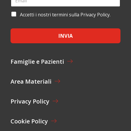
M
M
O
A
E
M
I
L
A
Accetti i nostri termini sulla Privacy Policy.
E
L
A
C
*
*
Y
C
O
E
U
INVIA
T
T
T
*
A
Z
I
Famiglie e Pazienti
O
N
E
Area Materiali
*
Privacy Policy
Cookie Policy