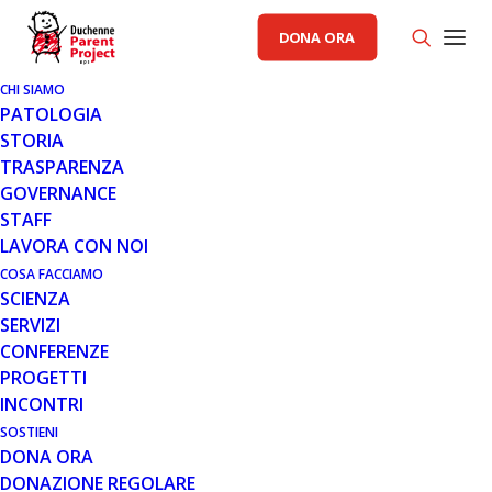
DONA ORA
CHI SIAMO
8 FEB 2016
PATOLOGIA
“DESIGN FOR DUCHENNE”,
STORIA
DISPONIBILI LE PRIME LINEE
TRASPARENZA
GUIDA PER IL PROGETTO DI
GOVERNANCE
COSTRUZIONE O
STAFF
RISTRUTTURAZIONE DI
LAVORA CON NOI
ABITAZIONI PER FAMIGLIE
COSA FACCIAMO
DUCHENNE.
SCIENZA
SERVIZI
Arriva a compimento, con la pubblicazione di questo
CONFERENZE
importante volume dedicato alle famiglie e ai
PROGETTI
professionisti, il lavoro dell’Architetto Michele…
INCONTRI
SOSTIENI
Leggi tutto
DONA ORA
DONAZIONE REGOLARE