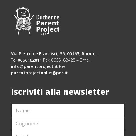
Via Pietro de Francisci, 36, 00165, Roma
–
Tel
0666182811
Fax 0666188428 – Email
info@parentproject.it
Pec
parentprojectonlus@pec.it
Iscriviti alla newsletter
N
*
O
C
M
O
C
E
G
O
*
N
G
E
O
N