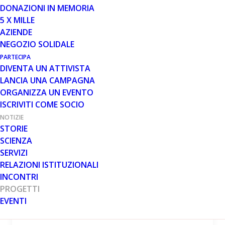
DONAZIONI IN MEMORIA
5 X MILLE
PROGETTI
AZIENDE
NEGOZIO SOLIDALE
PARTECIPA
DIVENTA UN ATTIVISTA
LANCIA UNA CAMPAGNA
ORGANIZZA UN EVENTO
7 GEN 2016
ISCRIVITI COME SOCIO
NOTIZIE
“TraSportAbile: lo sport tra
STORIE
abilità e integrazione”, il nuovo
progetto di Parent Project
SCIENZA
onlus
SERVIZI
RELAZIONI ISTITUZIONALI
Prenderanno avvio a gennaio 2016 le attività
INCONTRI
del progetto “TraSportAbile: lo sport tra abilità
PROGETTI
e integrazione”, a cura di Parent Project onlus,
EVENTI
con…