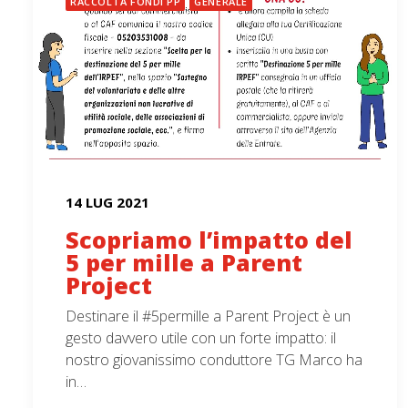
RACCOLTA FONDI PP
GENERALE
14 LUG 2021
Scopriamo l’impatto del
5 per mille a Parent
Project
Destinare il #5permille a Parent Project è un
gesto davvero utile con un forte impatto: il
nostro giovanissimo conduttore TG Marco ha
in…