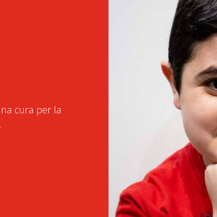
na cura per la
.