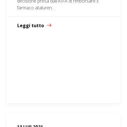
decisione presa dall'AIFA di rimborsare il
farmaco ataluren…
Leggi tutto
13 LUG 2021