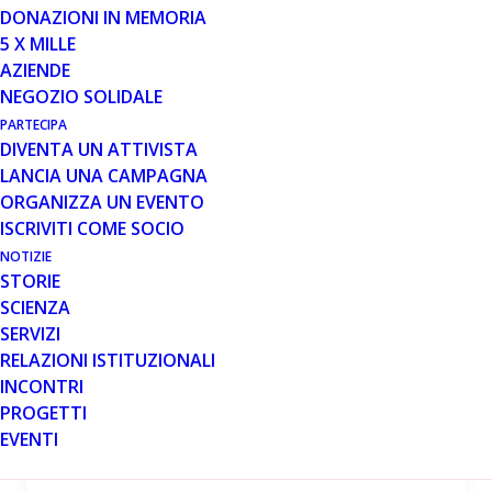
DONAZIONI IN MEMORIA
MESE: MAGGIO 2020
5 X MILLE
AZIENDE
NEGOZIO SOLIDALE
PARTECIPA
DIVENTA UN ATTIVISTA
LANCIA UNA CAMPAGNA
29 MAG 2020
ORGANIZZA UN EVENTO
ISCRIVITI COME SOCIO
Niko Dolomite Maxi: un nuovo
ausilio per chi ha difficoltà
NOTIZIE
motorie
STORIE
SCIENZA
Progettato e realizzato da Sergio Bertola, un
SERVIZI
paziente con distrofia muscolare, Niko
RELAZIONI ISTITUZIONALI
Dolomite Maxi è un nuovo ausilio, da
INCONTRI
realizzare su misura, che…
PROGETTI
EVENTI
Leggi tutto