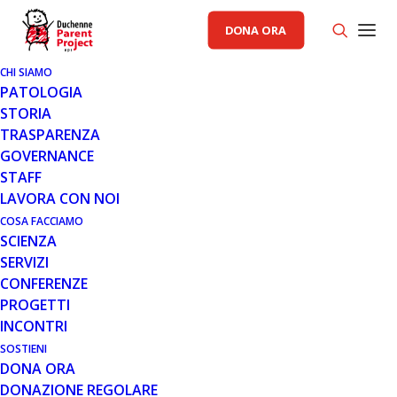
DONA ORA
CHI SIAMO
PATOLOGIA
STORIA
29 MAG 2020
TRASPARENZA
E’ ONLINE LA PIATTAFORMA DI
GOVERNANCE
E-LEARNING RIGENERARE
STAFF
LAVORA CON NOI
E' online la piattaforma di e-learning Rigenerare
COSA FACCIAMO
(http://rigenerare.parentproject.it/ ): un nuovo servizio
SCIENZA
promosso da Parent Project aps…
SERVIZI
CONFERENZE
Leggi tutto
PROGETTI
INCONTRI
SOSTIENI
DONA ORA
DONAZIONE REGOLARE