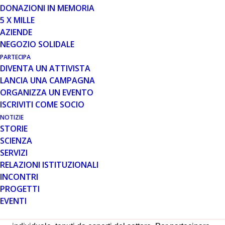
Il
Diversity Day
è un evento riservato all’inserimento
DONAZIONI IN MEMORIA
lavorativo di persone con disabilità o iscritte a categorie
5 X MILLE
protette: un momento di incontro e di ritrovo per potersi
AZIENDE
confrontare di persona tra aziende, università, istituzioni
NEGOZIO SOLIDALE
e operatori di settore.
PARTECIPA
Non ha solo come obiettivo l’incontro tra domanda e
DIVENTA UN ATTIVISTA
offerta di lavoro, ma si propone come un progetto
LANCIA UNA CAMPAGNA
integrato al servizio di aziende, candidati, università,
ORGANIZZA UN EVENTO
istituti scolastici superiori e istituzioni.
ISCRIVITI COME SOCIO
L’evento è organizzato da People e Jobmetoo, in
NOTIZIE
collaborazione con Cesop HR Consulting Company. Si
STORIE
svolge annualmente in due sedi: Milano e Roma. Il
SCIENZA
prossimo appuntamento è in programma
mercoledì 21
SERVIZI
RELAZIONI ISTITUZIONALI
novembre
a
Roma
, presso l’Università degli Studi di
INCONTRI
Tor Vergata (via Cracovia, 50).
PROGETTI
Dalle 9 alle 15 i candidati potranno confrontarsi con le
EVENTI
aziende presenti. La giornata sarà integrata da servizi
gratuiti di controllo del CV e simulazione del colloquio