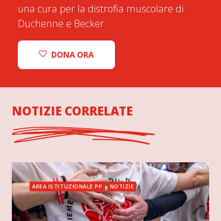
una cura per la distrofia muscolare di
Duchenne e Becker.
DONA ORA
NOTIZIE CORRELATE
AREA ISTITUZIONALE PP
NOTIZIE