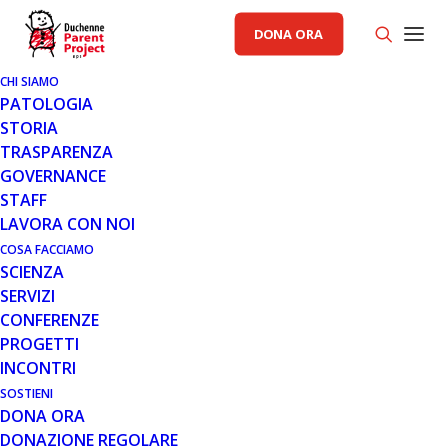
DONA ORA
CHI SIAMO
PATOLOGIA
STORIA
TRASPARENZA
AREA ISTITUZIONALE PP
GOVERNANCE
STAFF
10 SET 2018
LAVORA CON NOI
DIVERSITY DAY: DISABILITÀ E
COSA FACCIAMO
SCIENZA
LAVORO
SERVIZI
CONFERENZE
PROGETTI
INCONTRI
SOSTIENI
DONA ORA
DONAZIONE REGOLARE