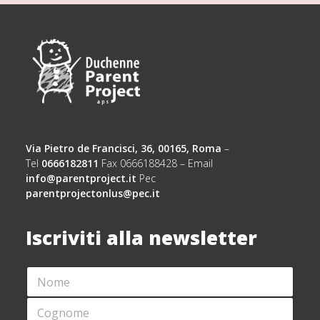
Via Pietro de Francisci, 36, 00165, Roma
–
Tel
0666182811
Fax 0666188428 – Email
info@parentproject.it
Pec
parentprojectonlus@pec.it
Iscriviti alla newsletter
N
A
O
C
M
C
C
E
E
O