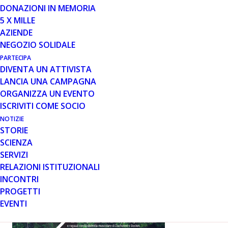
DONAZIONI IN MEMORIA
5 X MILLE
AZIENDE
Il progetto di Parent Project per formare assistenti,
NEGOZIO SOLIDALE
giovani con disabilità e famiglie
PARTECIPA
DIVENTA UN ATTIVISTA
Sta per
LANCIA UNA CAMPAGNA
essere
ORGANIZZA UN EVENTO
avviata la
ISCRIVITI COME SOCIO
fase
operativa
NOTIZIE
STORIE
di “On the
SCIENZA
Road:
SERVIZI
strade
RELAZIONI ISTITUZIONALI
per
INCONTRI
PROGETTI
EVENTI