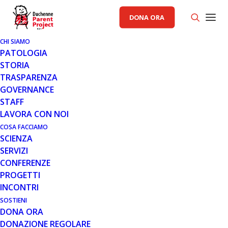
DONA ORA
CHI SIAMO
PATOLOGIA
STORIA
TRASPARENZA
AREA ISTITUZIONALE PP
GOVERNANCE
STAFF
29 MAG 2018
LAVORA CON NOI
IN PARTENZA “ON THE ROAD”:
COSA FACCIAMO
SCIENZA
FORMAZIONE PER COSTRUIRE
SERVIZI
L’AUTONOMIA DEI GIOVANI
CONFERENZE
CON DISTROFIA MUSCOLARE DI
PROGETTI
DUCHENNE E BECKER
INCONTRI
SOSTIENI
DONA ORA
DONAZIONE REGOLARE