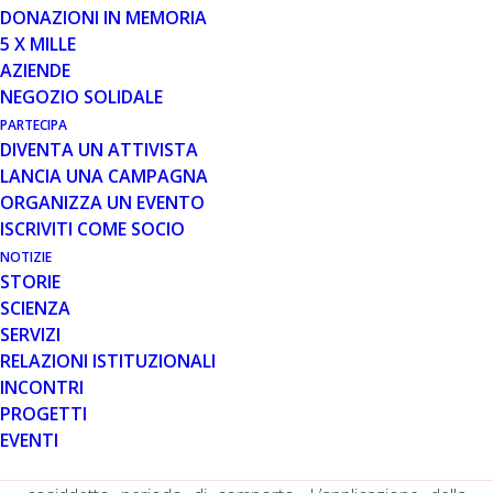
Il Coordinamento Associazioni Malattie Neuromuscolari
DONAZIONI IN MEMORIA
rappresenta persone con patologie che per le proprie
5 X MILLE
caratteristiche sono di lunga durata e possono
AZIENDE
accompagnarsi a progressiva disabilità, richiedendo
NEGOZIO SOLIDALE
spesso terapie e assistenza molto complesse e da
PARTECIPA
ripetersi frequentemente.
DIVENTA UN ATTIVISTA
LANCIA UNA CAMPAGNA
Nelle scorse settimane il Ministero per la
ORGANIZZA UN EVENTO
Semplificazione e Pubblica Amministrazione ha
ISCRIVITI COME SOCIO
prodotto, e inviato all’ARAN-Agenzia per la
rappresentanza negoziale delle pubbliche
NOTIZIE
STORIE
amministrazioni, un Atto di Indirizzo sul tema
Permessi,
SCIENZA
assenze e malattie
, toccando in particolare l’ambito
SERVIZI
Assenze per malattia in caso di gravi patologie
RELAZIONI ISTITUZIONALI
richiedenti terapie salvavita
. Allo stato attuale, le
INCONTRI
assenze per terapie salvavita per gravi patologie
PROGETTI
godono di un trattamento particolare nei contratti
EVENTI
collettivi di lavoro. In linea generale, sono interamente
retribuite e soprattutto non vengono conteggiate nel