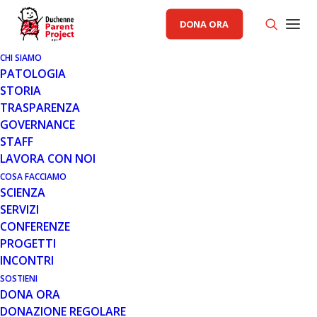
DONA ORA
CHI SIAMO
PATOLOGIA
STORIA
TRASPARENZA
AREA ISTITUZIONALE PP
GOVERNANCE
STAFF
19 LUG 2017
LAVORA CON NOI
CAMN E TERAPIE SALVAVITA
COSA FACCIAMO
SCIENZA
INVALIDANTI
SERVIZI
CONFERENZE
PROGETTI
INCONTRI
SOSTIENI
DONA ORA
DONAZIONE REGOLARE