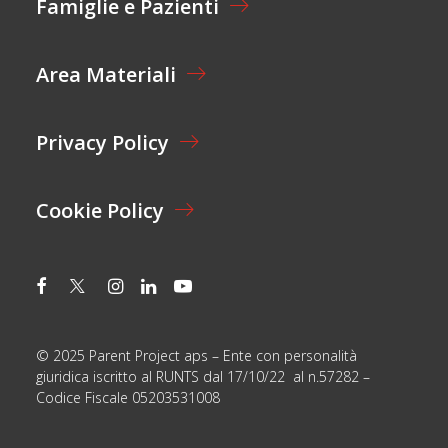
Famiglie e Pazienti
O
N
E
Area Materiali
*
Privacy Policy
Cookie Policy
© 2025 Parent Project aps – Ente con personalità
giuridica iscritto al RUNTS dal 17/10/22 al n.57282 –
Codice Fiscale 05203531008