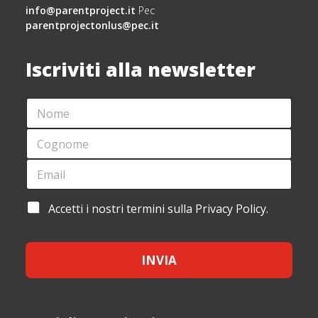
info@parentproject.it
Pec
parentprojectonlus@pec.it
Iscriviti alla newsletter
N
N
O
O
M
M
C
E
E
O
*
N
G
E
O
N
M
M
O
A
E
M
I
*
A
Accetti i nostri termini sulla Privacy Policy.
E
L
C
*
*
C
E
INVIA
T
T
A
Z
I