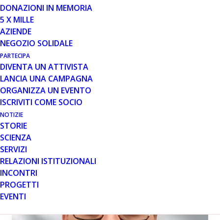
AIFA
DONAZIONI IN MEMORIA
5 X MILLE
Condividiamo con voi la notizia del parere negativo
AZIENDE
ricevuto della Commissione Tecnico Scientifica dell’AIFA,
NEGOZIO SOLIDALE
alla richiesta presentata dalla nostra…
PARTECIPA
DIVENTA UN ATTIVISTA
Leggi tutto
LANCIA UNA CAMPAGNA
ORGANIZZA UN EVENTO
ISCRIVITI COME SOCIO
NOTIZIE
MESE: MARZO 2017
STORIE
SCIENZA
SERVIZI
RELAZIONI ISTITUZIONALI
INCONTRI
PROGETTI
EVENTI
RACCOLTA FONDI PP