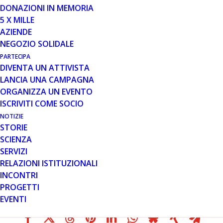
DONAZIONI IN MEMORIA
Si terrà il 4 novembre presso l’Aula Brasca del Policlinico
5 X MILLE
Universitario A.Gemelli la celebrazione dei 20 anni del
AZIENDE
reparto di Neuropsichiatria Infantile.
NEGOZIO SOLIDALE
In particolare, la sessione pomeridiana a partire dalle
PARTECIPA
ore 16.30, sarà dedicata alle malattie neuromuscolari e
DIVENTA UN ATTIVISTA
interverranno il Prof. Victor Dubowitz con una
LANCIA UNA CAMPAGNA
panoramica sulle malattie neuromuscolari infantili, la
ORGANIZZA UN EVENTO
Dott.ssa Marika Pane sul Centro Nemo e concluderà il
ISCRIVITI COME SOCIO
Prof. Eugenio Mercuri sui trial clinici.
NOTIZIE
Prima della conclusione di questo importante evento un
STORIE
contributo da parte delle organizzazioni di pazienti
SCIENZA
Parent Project onlus, Famiglie Sma onlus e Asamsi.
SERVIZI
RELAZIONI ISTITUZIONALI
Scarica il programma
INCONTRI
PROGETTI
EVENTI