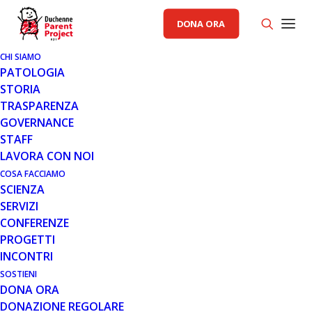
DONA ORA
CHI SIAMO
PATOLOGIA
STORIA
TRASPARENZA
AREA ISTITUZIONALE PP
GOVERNANCE
STAFF
31 OTT 2016
LAVORA CON NOI
20 ANNI DI NEUROPSICHIATRIA
COSA FACCIAMO
SCIENZA
INFANTILE AL POLICLINICO
SERVIZI
UNIVERSITARIO A.GEMELLI
CONFERENZE
PROGETTI
INCONTRI
SOSTIENI
DONA ORA
DONAZIONE REGOLARE