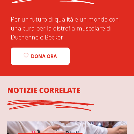
Per un futuro di qualità e un mondo con
una cura per la distrofia muscolare di
Duchenne e Becker.
DONA ORA
NOTIZIE CORRELATE