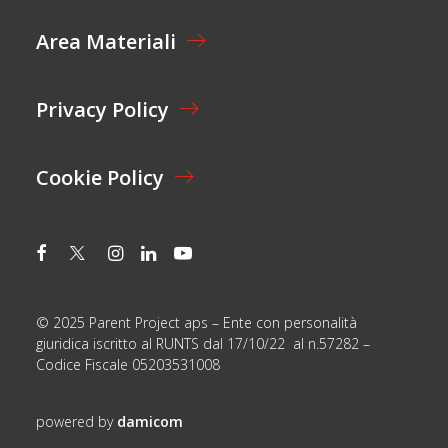
A
E
Z
Area Materiali
*
I
O
N
E
Privacy Policy
E
M
A
I
Cookie Policy
L
© 2025 Parent Project aps – Ente con personalità
giuridica iscritto al RUNTS dal 17/10/22 al n.57282 –
Codice Fiscale 05203531008
powered by
damicom