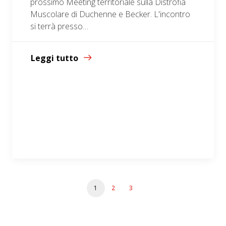
prossimo Meeting territoriale sulla Distrofia
Muscolare di Duchenne e Becker. L'incontro
si terrà presso…
Leggi tutto
1
2
3