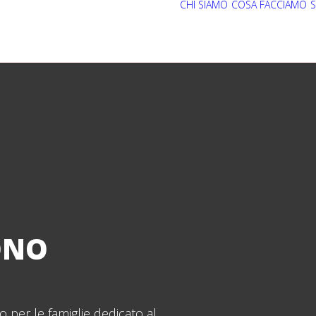
CHI SIAMO
COSA FACCIAMO
S
ONO
o per le famiglie dedicato al