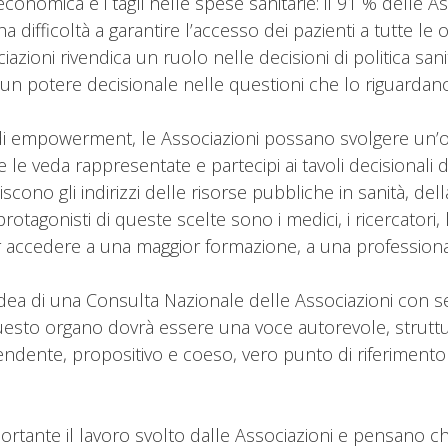
conomica e i tagli nelle spese sanitarie: il 91 % delle Ass
 ha difficoltà a garantire l’accesso dei pazienti a tutte le
zioni rivendica un ruolo nelle decisioni di politica sanita
un potere decisionale nelle questioni che lo riguardano da
i empowerment, le Associazioni possano svolgere un’op
le veda rappresentate e partecipi ai tavoli decisionali d
iscono gli indirizzi delle risorse pubbliche in sanità, della 
protagonisti di queste scelte sono i medici, i ricercatori,
er accedere a una maggior formazione, a una profession
dea di una Consulta Nazionale delle Associazioni con sed
questo organo dovrà essere una voce autorevole, struttu
endente, propositivo e coeso, vero punto di riferimento 
importante il lavoro svolto dalle Associazioni e pensano c