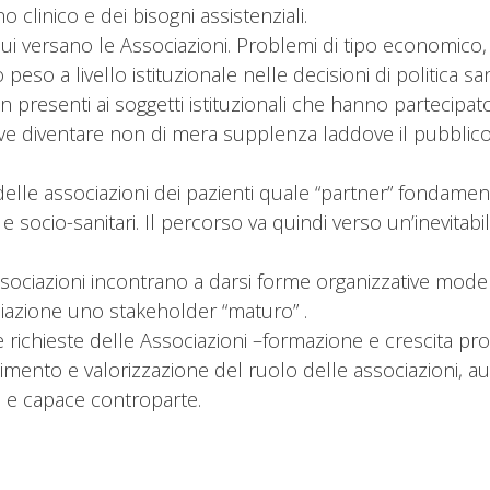
clinico e dei bisogni assistenziali.
versano le Associazioni. Problemi di tipo economico, dif
peso a livello istituzionale nelle decisioni di politica san
ben presenti ai soggetti istituzionali che hanno partecipato
eve diventare non di mera supplenza laddove il pubblico 
lle associazioni dei pazienti quale “partner” fondamenta
 e socio-sanitari. Il percorso va quindi verso un’inevita
 Associazioni incontrano a darsi forme organizzative mod
ociazione uno stakeholder “maturo” .
ichieste delle Associazioni –formazione e crescita profe
oscimento e valorizzazione del ruolo delle associazioni,
a e capace controparte.