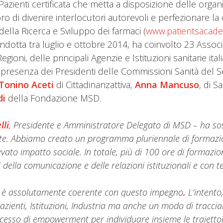
Pazienti certificata che metta a disposizione delle organiz
 di divenire interlocutori autorevoli e perfezionare la 
 della Ricerca e Sviluppo dei farmaci (
www.patientsacad
ondotta tra luglio e ottobre 2014, ha coinvolto 23 Associa
gioni, delle principali Agenzie e Istituzioni sanitarie ita
a presenza dei Presidenti delle Commissioni Sanità del
Tonino Aceti
di Cittadinanzattiva,
Anna Mancuso
, di 
di
della Fondazione MSD.
lli
, Presidente e Amministratore Delegato di MSD – ha s
e. Abbiamo creato un programma pluriennale di formazio
vato impatto sociale. In totale, più di 100 ore di formazio
 della comunicazione e delle relazioni istituzionali e con tes
gi è assolutamente coerente con questo impegno
.
L’intento
azienti, Istituzioni, Industria ma anche un modo di tracciar
ocesso di empowerment per individuare insieme le traiettori