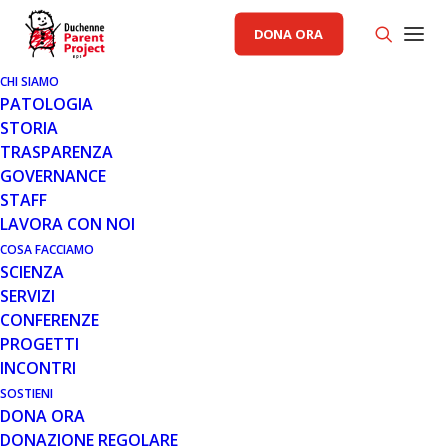
DONA ORA
CHI SIAMO
PATOLOGIA
STORIA
TRASPARENZA
AREA ISTITUZIONALE PP
GOVERNANCE
STAFF
4 MAR 2014
LAVORA CON NOI
STATI GENERALI DELLA SALUTE:
COSA FACCIAMO
SCIENZA
ART. 32
SERVIZI
CONFERENZE
PROGETTI
INCONTRI
SOSTIENI
DONA ORA
DONAZIONE REGOLARE