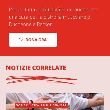
Per un futuro di qualità e un mondo con
una cura per la distrofia muscolare di
Duchenne e Becker.
DONA ORA
NOTIZIE CORRELATE
NOTIZIE
AREA ISTITUZIONALE PP