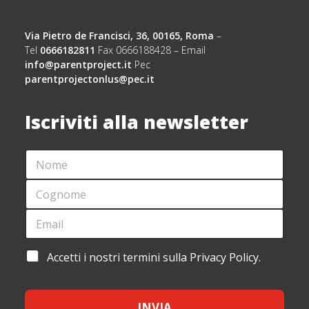
Via Pietro de Francisci, 36, 00165, Roma
–
Tel
0666182811
Fax 0666188428 – Email
info@parentproject.it
Pec
parentprojectonlus@pec.it
Iscriviti alla newsletter
N
O
M
C
E
O
*
G
E
*
N
M
*
O
A
A
M
I
C
A
Accetti i nostri termini sulla Privacy Policy.
E
L
C
C
*
*
E
C
T
E
T
INVIA
T