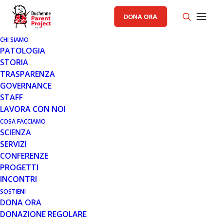
DONA ORA
CHI SIAMO
PATOLOGIA
STORIA
TRASPARENZA
GOVERNANCE
STAFF
LAVORA CON NOI
COSA FACCIAMO
SCIENZA
27 GIU 2013
SERVIZI
UN “TAGLIA E CUCI” PER LA
CONFERENZE
DUCHENNE
PROGETTI
INCONTRI
Leggi tutto
SOSTIENI
DONA ORA
DONAZIONE REGOLARE