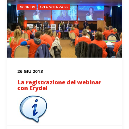
INCONTRI
AREA SCIENZA PP
26 GIU 2013
La registrazione del webinar
con Erydel