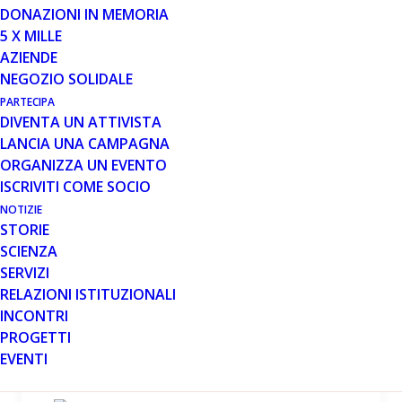
DONAZIONI IN MEMORIA
5 X MILLE
AZIENDE
NEGOZIO SOLIDALE
PARTECIPA
DIVENTA UN ATTIVISTA
LANCIA UNA CAMPAGNA
ORGANIZZA UN EVENTO
ISCRIVITI COME SOCIO
MESE: GIUGNO 2013
NOTIZIE
STORIE
SCIENZA
SERVIZI
RELAZIONI ISTITUZIONALI
INCONTRI
27 GIU 2013
PROGETTI
EVENTI
NUOVO STUDIO SU STAMINALI
PLURIPOTENTI