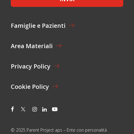
A
T
Z
A
I
Z
O
I
N
Famiglie e Pazienti
O
E
N
*
E
Area Materiali
*
Privacy Policy
Cookie Policy
© 2025 Parent Project aps – Ente con personalità