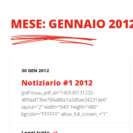
MESE: GENNAIO 201
30 GEN 2012
Notiziario #1 2012
[pdf issuu_pdf_id="140530131232-
d89aaf73be784a88a7a2d0ae34231de6"
layout="2" width="640" height="480"
bgcolor="FFFFFF" allow_full_screen_="1"…
Leggi tutto