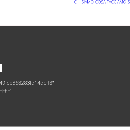
CHI SIAMO
COSA FACCIAMO
S
1
49fcb368283fd14dcff8"
FFFF"