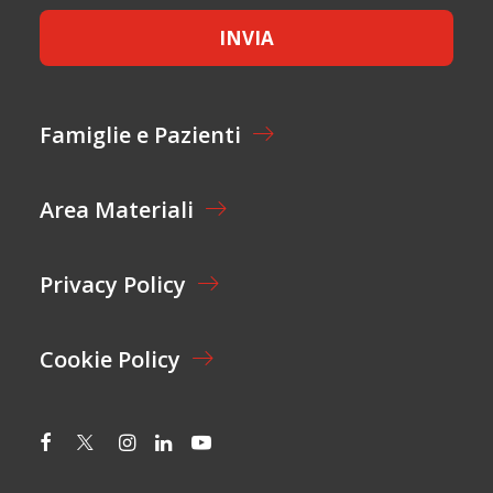
M
E
E
INVIA
T
*
T
A
Z
I
Famiglie e Pazienti
O
N
E
Area Materiali
*
Privacy Policy
Cookie Policy