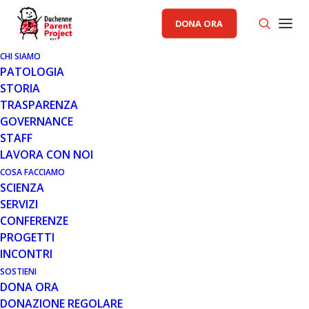
DONA ORA
CHI SIAMO
25 MAR 2010
PATOLOGIA
COMUNICATO 25.03.10
STORIA
TRASPARENZA
All'VIII Edizione del ROMA GYM, lo Spinning° aiuta
GOVERNANCE
Parent Project Onlus per sconfiggere la distrofia
STAFF
muscolare di Duchenne. Sarà una due giorni…
LAVORA CON NOI
COSA FACCIAMO
Leggi tutto
SCIENZA
SERVIZI
CONFERENZE
PROGETTI
MESE: MARZO 2010
INCONTRI
SOSTIENI
DONA ORA
DONAZIONE REGOLARE