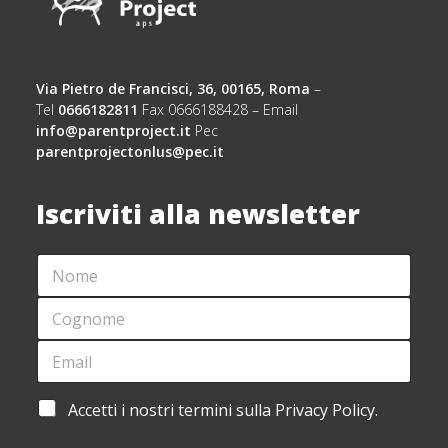
Via Pietro de Francisci, 36, 00165, Roma
–
Tel
0666182811
Fax 0666188428 – Email
info@parentproject.it
Pec
parentprojectonlus@pec.it
Iscriviti alla newsletter
N
O
M
C
E
O
*
G
E
*
N
M
C
O
A
O
M
I
G
A
Accetti i nostri termini sulla Privacy Policy.
E
L
N
C
*
*
O
C