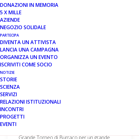
DONAZIONI IN MEMORIA
5 X MILLE
25 MAR 2010
AZIENDE
NEGOZIO SOLIDALE
ATALUREN: COMUNICAZIONE DI
GENZYME CORPORATION
PARTECIPA
DIVENTA UN ATTIVISTA
LANCIA UNA CAMPAGNA
ORGANIZZA UN EVENTO
Leggi tutto
ISCRIVITI COME SOCIO
NOTIZIE
STORIE
SCIENZA
SERVIZI
24 MAR 2010
RELAZIONI ISTITUZIONALI
INCONTRI
COMUNICATO 24.03.10
PROGETTI
A Firenze il gioco si fa buono. Un torneo di
EVENTI
burraco contro la distrofia di Duchenne. Un
Grande Torneo di Burraco per un grande