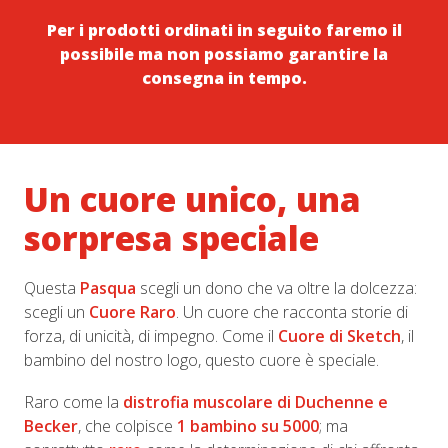
Per i prodotti ordinati in seguito faremo il
possibile ma non possiamo garantire la
consegna in tempo.
Un cuore unico, una
sorpresa speciale
Questa
Pasqua
scegli un dono che va oltre la dolcezza:
scegli un
Cuore Raro
. Un cuore che racconta storie di
forza, di unicità, di impegno. Come il
Cuore di Sketch
, il
bambino del nostro logo, questo cuore è speciale.
Raro come la
distrofia muscolare di Duchenne e
Becker
, che colpisce
1 bambino su 5000
; ma