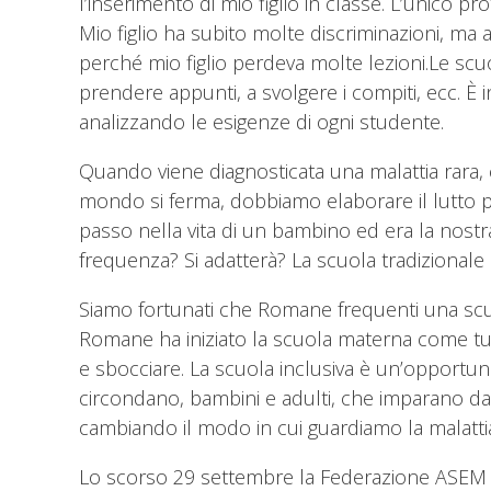
l’inserimento di mio figlio in classe. L’unico p
Mio figlio ha subito molte discriminazioni, ma 
perché mio figlio perdeva molte lezioni.Le scu
prendere appunti, a svolgere i compiti, ecc. È 
analizzando le esigenze di ogni studente.
Quando viene diagnosticata una malattia rara,
mondo si ferma, dobbiamo elaborare il lutto p
passo nella vita di un bambino ed era la nost
frequenza? Si adatterà? La scuola tradizionale è
Siamo fortunati che Romane frequenti una scuol
Romane ha iniziato la scuola materna come tut
e sbocciare. La scuola inclusiva è un’opportun
circondano, bambini e adulti, che imparano da le
cambiando il modo in cui guardiamo la malattia e
Lo scorso 29 settembre la Federazione ASEM ha