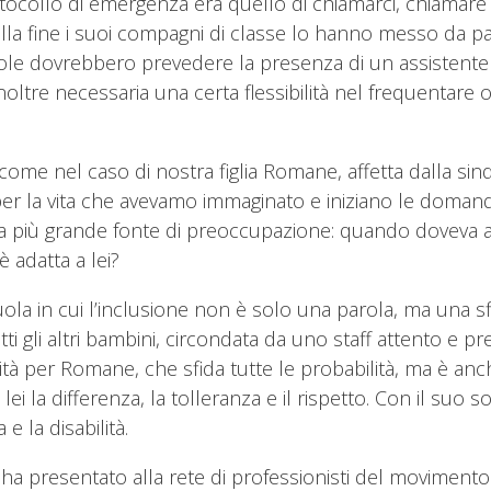
rotocollo di emergenza era quello di chiamarci, chiamare i
alla fine i suoi compagni di classe lo hanno messo da pa
ole dovrebbero prevedere la presenza di un assistente i
inoltre necessaria una certa flessibilità nel frequentare
 come nel caso di nostra figlia Romane, affetta dalla s
er la vita che avevamo immaginato e iniziano le domande
ra più grande fonte di preoccupazione: quando doveva a
 adatta a lei?
a in cui l’inclusione non è solo una parola, ma una sfid
ti gli altri bambini, circondata da uno staff attento e
ità per Romane, che sfida tutte le probabilità, ma è anc
i la differenza, la tolleranza e il rispetto. Con il suo so
 la disabilità.
 presentato alla rete di professionisti del movimento a