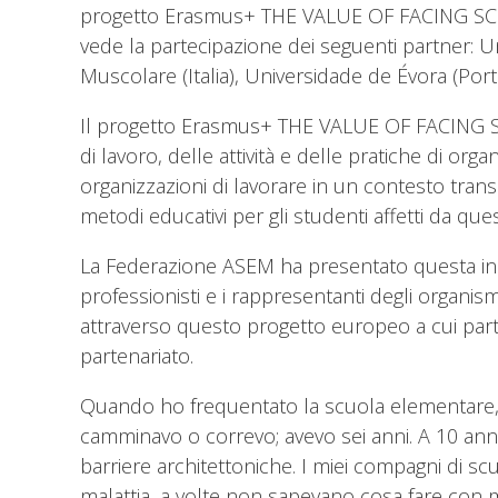
progetto Erasmus+ THE VALUE OF FACING SCHOO
vede la partecipazione dei seguenti partner: Uni
Muscolare (Italia), Universidade de Évora (Por
Il progetto Erasmus+ THE VALUE OF FACING SCH
di lavoro, delle attività e delle pratiche di organ
organizzazioni di lavorare in un contesto trans
metodi educativi per gli studenti affetti da que
La Federazione ASEM ha presentato questa iniz
professionisti e i rappresentanti degli organism
attraverso questo progetto europeo a cui par
partenariato.
Quando ho frequentato la scuola elementare, 
camminavo o correvo; avevo sei anni. A 10 anni 
barriere architettoniche. I miei compagni di 
malattia, a volte non sapevano cosa fare con 