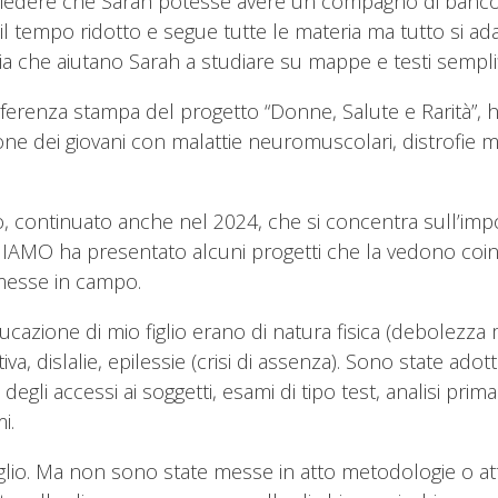
hiedere che Sarah potesse avere un compagno di banco i
l tempo ridotto e segue tutte le materia ma tutto si ad
sia che aiutano Sarah a studiare su mappe e testi semplifi
renza stampa del progetto “Donne, Salute e Rarità”, ha
e dei giovani con malattie neuromuscolari, distrofie mus
to, continuato anche nel 2024, che si concentra sull’im
IAMO ha presentato alcuni progetti che la vedono coinv
 messe in campo.
educazione di mio figlio erano di natura fisica (debolezz
ttiva, dislalie, epilessie (crisi di assenza). Sono state ado
li accessi ai soggetti, esami di tipo test, analisi prima
i.
iglio. Ma non sono state messe in atto metodologie o atti