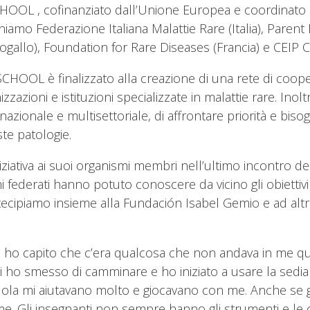
L , cofinanziato dall’Unione Europea e coordinato d
amo Federazione Italiana Malattie Rare (Italia), Parent P
togallo), Foundation for Rare Diseases (Francia) e CEI
OOL è finalizzato alla creazione di una rete di coope
izzazioni e istituzioni specializzate in malattie rare. Inoltr
nazionale e multisettoriale, di affrontare priorità e bis
ste patologie.
iativa ai suoi organismi membri nell’ultimo incontro de
i federati hanno potuto conoscere da vicino gli obiettivi
tecipiamo insieme alla Fundación Isabel Gemio e ad alt
ho capito che c’era qualcosa che non andava in me qua
ho smesso di camminare e ho iniziato a usare la sedia a 
scuola mi aiutavano molto e giocavano con me. Anche se 
me. Gli insegnanti non sempre hanno gli strumenti e le