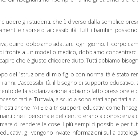
ncludere gli studenti, che è diverso dalla semplice pres
tamenti e risorse di accessibilità. Tutti i bambini posso
iva, quindi dobbiamo adattarci ogni giorno. Il corpo cam
o di fronte a un modello medico, dobbiamo concentrarci 
a capire che è giusto chiedere aiuto. Tutti abbiamo bisog
po dell’istruzione di mio figlio con normalità è stato rend
 anni. L’accessibilità, il bisogno di supporto educativo,
mento della scolarizzazione abbiamo fatto pressione e c
esso facile. Tuttavia, a scuola sono stati apportati alcun
hiesti anche l’ATE e altri supporti educativi come l’insegn
gnanti che il personale del centro erano a conoscenza d
are di rendere le cose il più semplici possibile per tut
li educativi, gli vengono inviate informazioni sulla pato