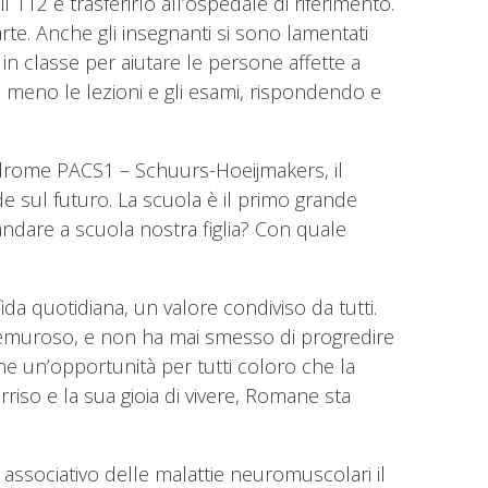
l 112 e trasferirlo all’ospedale di riferimento.
rte. Anche gli insegnanti si sono lamentati
n classe per aiutare le persone affette a
 o meno le lezioni e gli esami, rispondendo e
indrome PACS1 – Schuurs-Hoeijmakers, il
 sul futuro. La scuola è il primo grande
ndare a scuola nostra figlia? Con quale
a quotidiana, un valore condiviso da tutti.
 premuroso, e non ha mai smesso di progredire
he un’opportunità per tutti coloro che la
rriso e la sua gioia di vivere, Romane sta
ssociativo delle malattie neuromuscolari il