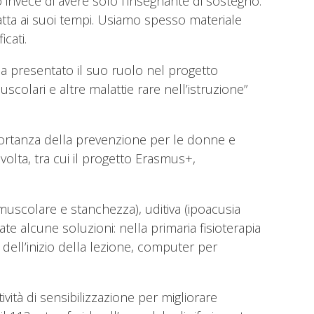
nvece di avere solo l’insegnante di sostegno.
atta ai suoi tempi. Usiamo spesso materiale
cati.
 presentato il suo ruolo nel progetto
colari e altre malattie rare nell’istruzione”
portanza della prevenzione per le donne e
olta, tra cui il progetto Erasmus+,
a muscolare e stanchezza), uditiva (ipoacusia
ttate alcune soluzioni: nella primaria fisioterapia
 dell’inizio della lezione, computer per
vità di sensibilizzazione per migliorare