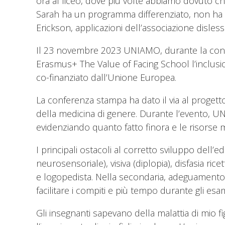
ora al liceo, dove più volte abbiamo dovuto c
Sarah ha un programma differenziato, non ha i
Erickson, applicazioni dell’associazione disles
Il 23 novembre 2023 UNIAMO, durante la confe
Erasmus+ The Value of Facing School l’inclusion
co-finanziato dall’Unione Europea.
La conferenza stampa ha dato il via al proget
della medicina di genere. Durante l’evento, UN
evidenziando quanto fatto finora e le risorse
I principali ostacoli al corretto sviluppo dell’
neurosensoriale), visiva (diplopia), disfasia rice
e logopedista. Nella secondaria, adeguamento deg
facilitare i compiti e più tempo durante gli esam
Gli insegnanti sapevano della malattia di mio f