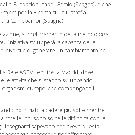
alla Fundación Isabel Gemio (Spagna), e che
roject per la Ricerca sulla Distrofia
P Clara Campoamor (Spagna).
razione, al miglioramento della metodologia
e, l’iniziativa svilupperà la capacità delle
ogni diversi e di generare un cambiamento nei
lla Rete ASEM tenutosi a Madrid, dove i
 e le attività che si stanno sviluppando
ri organismi europei che compongono il
ndo ho iniziato a cadere più volte mentre
rotelle, poi sono sorte le difficoltà con le
gli insegnanti sapevano che avevo questa
 conoscenze necessarie per affrontare i