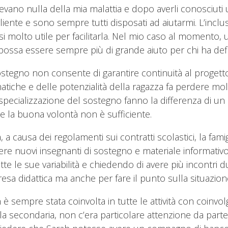
vano nulla della mia malattia e dopo averli conosciuti un
iente e sono sempre tutti disposati ad aiutarmi. L’incl
i molto utile per facilitarla. Nel mio caso al momento, uti
possa essere sempre più di grande aiuto per chi ha defici
stegno non consente di garantire continuità al progett
tiche e delle potenzialità della ragazza fa perdere mol
a specializzazione del sostegno fanno la differenza di
 e la buona volontà non è sufficiente.
a causa dei regolamenti sui contratti scolastici, la fam
nere nuovi insegnanti di sostegno e materiale informati
utte le sue variabilità e chiedendo di avere più incontr
esa didattica ma anche per fare il punto sulla situazion
 è sempre stata coinvolta in tutte le attività con coinvo
ola secondaria, non c’era particolare attenzione da parte