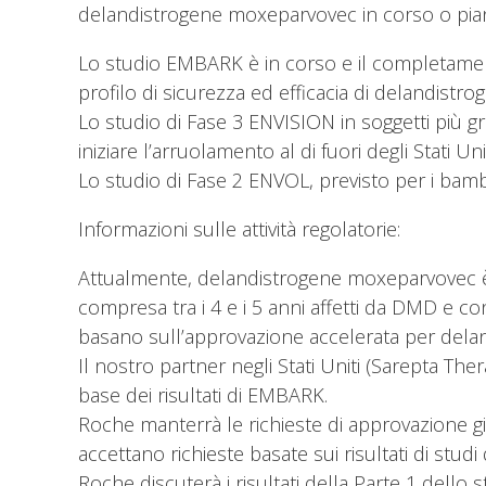
delandistrogene moxeparvovec in corso o pianifi
Lo studio EMBARK è in corso e il completamento d
profilo di sicurezza ed efficacia di delandist
Lo studio di Fase 3 ENVISION in soggetti più 
iniziare l’arruolamento al di fuori degli Stati Un
Lo studio di Fase 2 ENVOL, previsto per i bambin
Informazioni sulle attività regolatorie:
Attualmente, delandistrogene moxeparvovec è ap
compresa tra i 4 e i 5 anni affetti da DMD e c
basano sull’approvazione accelerata per dela
Il nostro partner negli Stati Uniti (Sarepta Ther
base dei risultati di EMBARK.
Roche manterrà le richieste di approvazione già
accettano richieste basate sui risultati di studi 
Roche discuterà i risultati della Parte 1 dello