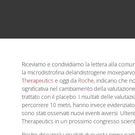
Riceviamo e condividiamo la lettera alla comuni
la microdistrofina delandistrogene moxeparvove
Therapeutics
e oggi da
Roche
, indicano che no
significativa nel cambiamento della valutazione
trattato con il placebo. I risultati delle valuta
percorrere 10 metri, hanno invece evidenziato u
sono stati osservati nuovi eventi avversi. Ulte
Therapeutics in un prossimo congresso scienti
Roche discuterà i risultati di questa prima part