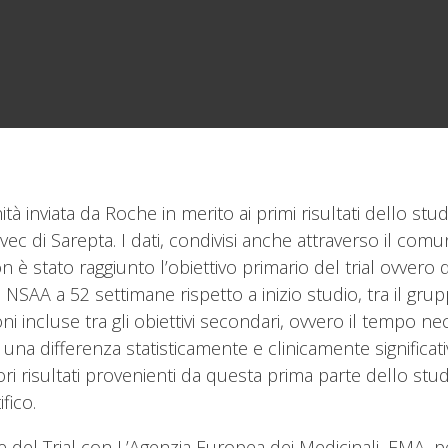
tà inviata da Roche in merito ai primi risultati dello stu
c di Sarepta. I dati, condivisi anche attraverso il comu
n è stato raggiunto l’obiettivo primario del trial ovvero
 NSAA a 52 settimane rispetto a inizio studio, tra il gru
zioni incluse tra gli obiettivi secondari, ovvero il tempo n
na differenza statisticamente e clinicamente significativ
riori risultati provenienti da questa prima parte dello s
fico.
e del Trial con L’Agenzia Europea dei Medicinali, EMA, pe