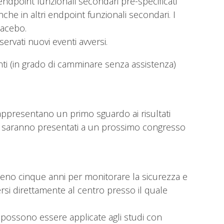
i endpoint funzionali secondari pre-specificati
che in altri endpoint funzionali secondari. I
lacebo.
rvati nuovi eventi avversi.
ti (in grado di camminare senza assistenza)
 rappresentano un primo sguardo ai risultati
ati saranno presentati a un prossimo congresso
lmeno cinque anni per monitorare la sicurezza e
ersi direttamente al centro presso il quale
 possono essere applicate agli studi con