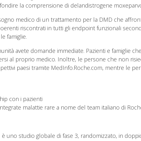
pprofondire la comprensione di delandistrogene moxepar
ogno medico di un trattamento per la DMD che affronti 
ti coerenti riscontrati in tutti gli endpoint funzionali seco
le famiglie.
munità avete domande immediate. Pazienti e famiglie che 
i al proprio medico. Inoltre, le persone che non risied
spettivi paesi tramite MedInfo.Roche.com, mentre le per
ip con i pazienti
 integrate malattie rare a nome del team italiano di Ro
no studio globale di fase 3, randomizzato, in doppio c