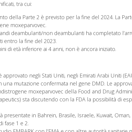
cati, tra cui:
ella Parte 2 è previsto per la fine del 2024. La Parte 2 
rogene moxeparvovec.
grandi deambulanti/non deambulanti ha completato l’arr
iti entro la fine del 2023.
i di età inferiore ai 4 anni, non è ancora iniziato.
provato negli Stati Uniti, negli Emirati Arabi Uniti (EA
on una mutazione confermata nel gene DMD. Le approvazio
ndistrogene moxeparvovec della Food and Drug Administ
apeutics) sta discutendo con la FDA la possibilità di espa
 presentate in Bahrein, Brasile, Israele, Kuwait, Oman, 
di fase 1 e 2.
 studio EMBARK con l’EMA e con altre autorità sanitarie 