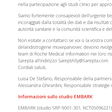
nella partecipazione agli studi clinici per a
Siamo fortemente consapevoli dell’urgente bis
incoraggiati dalla totalità dei dati e dai risulta
autorità sanitarie e la comunità scientifica e del
Non esitate a contattarci se voi o la vostra co
delandistrogene moxeparvovec devono rivolgers
team di Roche Medical Information nei loro ri
Sarepta all’indirizzo SareptAlly@Sarepta.com.
Cordiali saluti,
Luisa De Stefano, Responsabile della partnersh
Alessandra Ghirardini, Responsabile strategie
Informazioni sullo studio EMBARK
EMBARK (studio SRP-9001-301; NCT05096221) è u