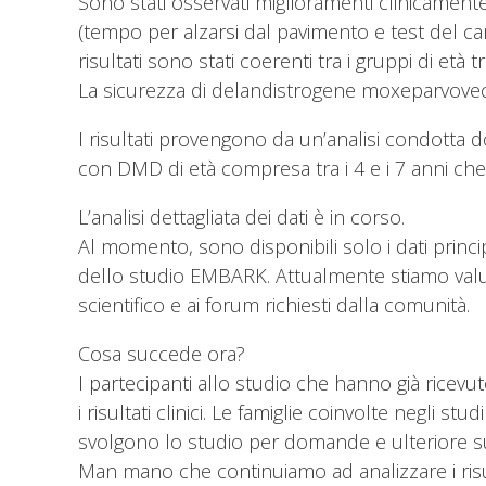
Sono stati osservati miglioramenti clinicamente s
(tempo per alzarsi dal pavimento e test del cam
risultati sono stati coerenti tra i gruppi di et
La sicurezza di delandistrogene moxeparvovec è 
I risultati provengono da un’analisi condotta
con DMD di età compresa tra i 4 e i 7 anni che
L’analisi dettagliata dei dati è in corso.
Al momento, sono disponibili solo i dati princi
dello studio EMBARK. Attualmente stiamo valuta
scientifico e ai forum richiesti dalla comunità.
Cosa succede ora?
I partecipanti allo studio che hanno già ricev
i risultati clinici. Le famiglie coinvolte negli
svolgono lo studio per domande e ulteriore s
Man mano che continuiamo ad analizzare i risu