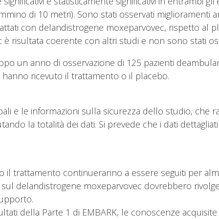
ignificativi e statisticamente significativi in entrambi gl
mino di 10 metri). Sono stati osservati miglioramenti an
à trattati con delandistrogene moxeparvovec, rispetto al p
risultata coerente con altri studi e non sono stati osse
 dopo un anno di osservazione di 125 pazienti deambulan
 hanno ricevuto il trattamento o il placebo.
pali e le informazioni sulla sicurezza dello studio, che
ndo la totalità dei dati. Si prevede che i dati dettagli
uto il trattamento continueranno a essere seguiti per a
 studi sul delandistrogene moxeparvovec dovrebbero rivolg
upporto.
ltati della Parte 1 di EMBARK, le conoscenze acquisite