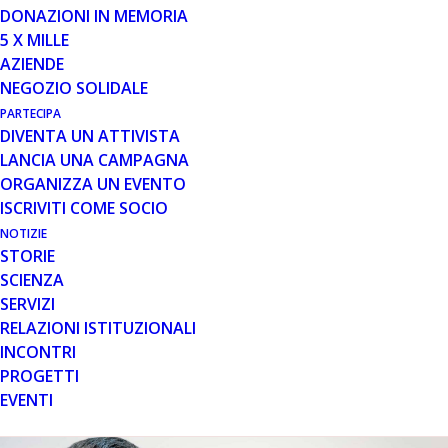
DONAZIONI IN MEMORIA
5 X MILLE
AZIENDE
28 MAR 2023
NEGOZIO SOLIDALE
PARTECIPA
Al via il progetto “La
DIVENTA UN ATTIVISTA
fisioterapia a 360 gradi”
LANCIA UNA CAMPAGNA
Assistenza in presenza e in teleconsulenza
ORGANIZZA UN EVENTO
per I pazienti con DMD e BMD in Piemonte
ISCRIVITI COME SOCIO
Ha preso il via il progetto "La fisioterapia a
NOTIZIE
360 gradi:…
STORIE
SCIENZA
SERVIZI
Leggi tutto
RELAZIONI ISTITUZIONALI
INCONTRI
PROGETTI
EVENTI