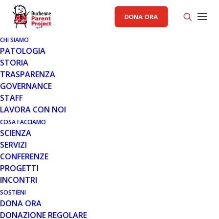
DONA ORA
CHI SIAMO
12 APR 2023
PATOLOGIA
PRESENTAZIONE DEL PROGETTO
STORIA
“FISIOTERAPIA A 360 GRADI”
TRASPARENZA
GOVERNANCE
Domenica 16 aprile 2023, dalle ore 13.30, si terrà un
STAFF
pranzo rivolto alle famiglie del Piemonte presso
LAVORA CON NOI
l'agriturismo Il Giardino dei Sapori, in Via…
COSA FACCIAMO
SCIENZA
Leggi tutto
SERVIZI
CONFERENZE
PROGETTI
INCONTRI
FISIOTERAPIA 360
SOSTIENI
DONA ORA
DONAZIONE REGOLARE