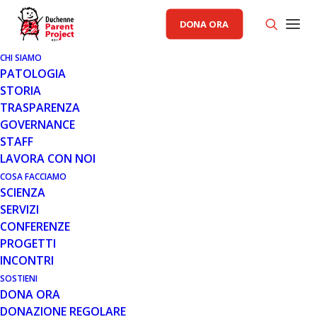
DONA ORA
CHI SIAMO
SERVIZI
PROGETTI
PATOLOGIA
STORIA
TRASPARENZA
GOVERNANCE
STAFF
LAVORA CON NOI
COSA FACCIAMO
SCIENZA
SERVIZI
CONFERENZE
PROGETTI
INCONTRI
30 APR 2024
SOSTIENI
“LA CENTRALITÀ DELLA SALUTE
DONA ORA
CARDIOLOGICA E
DONAZIONE REGOLARE