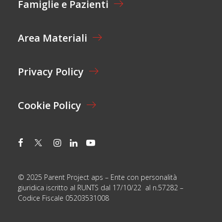
Famiglie e Pazienti
I
O
O
N
N
E
E
Area Materiali
*
Privacy Policy
Cookie Policy
© 2025 Parent Project aps – Ente con personalità
giuridica iscritto al RUNTS dal 17/10/22 al n.57282 –
Codice Fiscale 05203531008