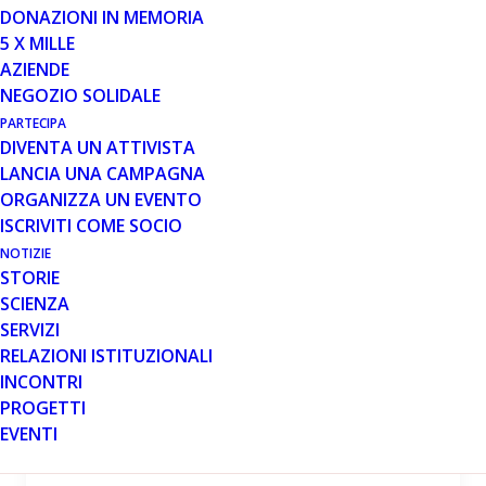
PNEUMOLOGICA” DI PARENT
DONAZIONI IN MEMORIA
PROJECT.
5 X MILLE
AZIENDE
Sostenuto da Enel Cuore Onlus: Un Passo Avanti per
NEGOZIO SOLIDALE
Calabria e Basilicata Siamo lieti di annunciare che si è
PARTECIPA
concluso con grande successo il…
DIVENTA UN ATTIVISTA
LANCIA UNA CAMPAGNA
Leggi tutto
ORGANIZZA UN EVENTO
ISCRIVITI COME SOCIO
NOTIZIE
STORIE
ENELCUORE
SCIENZA
SERVIZI
RELAZIONI ISTITUZIONALI
INCONTRI
PROGETTI
EVENTI
15 SET 2023