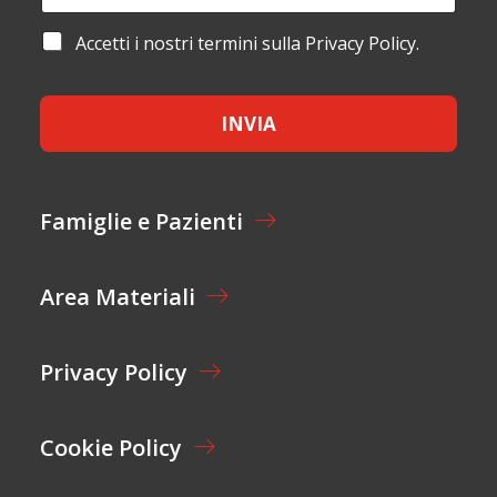
O
A
E
M
I
*
A
Accetti i nostri termini sulla Privacy Policy.
E
L
*
C
*
*
C
E
INVIA
T
T
A
Z
I
Famiglie e Pazienti
O
N
E
Area Materiali
*
Privacy Policy
Cookie Policy