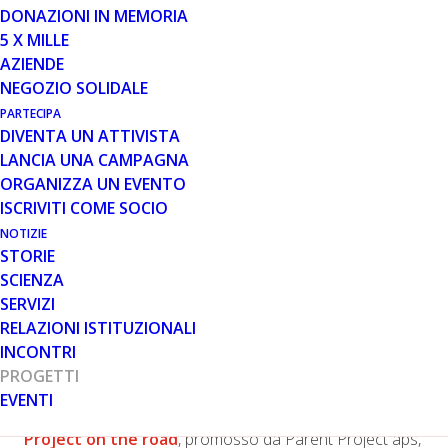
DONAZIONI IN MEMORIA
5 X MILLE
9 SET 2024
AZIENDE
PARTE IN SICILIA IL PROGETTO
NEGOZIO SOLIDALE
“PARENT PROJECT ON THE
PARTECIPA
ROAD”
DIVENTA UN ATTIVISTA
LANCIA UNA CAMPAGNA
ORGANIZZA UN EVENTO
ISCRIVITI COME SOCIO
NOTIZIE
STORIE
SCIENZA
SERVIZI
L’innovativa iniziativa per portare un prezioso strumento
RELAZIONI ISTITUZIONALI
diagnostico a casa dei pazienti
INCONTRI
Roma, 9 settembre 2024
PROGETTI
EVENTI
Prende il via lunedì 9 settembre il progetto
Parent
Project on the road
, promosso da Parent Project aps,