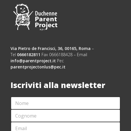
Via Pietro de Francisci, 36, 00165, Roma
–
Tel
0666182811
Fax 0666188428 – Email
info@parentproject.it
Pec
parentprojectonlus@pec.it
Iscriviti alla newsletter
N
*
O
C
M
O
C
E
G
O
*
N
G
E
O
N
M
M