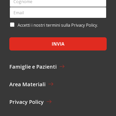
E
Y
O
*
O
G
E
U
N
M
T
O
A
*
M
I
A
Accetti i nostri termini sulla Privacy Policy.
E
L
C
*
*
C
E
INVIA
T
T
A
Z
I
Famiglie e Pazienti
O
N
E
Area Materiali
*
Privacy Policy