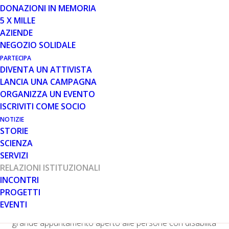
DONAZIONI IN MEMORIA
5 X MILLE
20 MAG 2025
AZIENDE
PARENT PROJECT A 104 – THE
NEGOZIO SOLIDALE
CAREGIVING EXPO
PARTECIPA
DIVENTA UN ATTIVISTA
LANCIA UNA CAMPAGNA
ORGANIZZA UN EVENTO
ISCRIVITI COME SOCIO
NOTIZIE
STORIE
La fiera
SCIENZA
SERVIZI
RELAZIONI ISTITUZIONALI
Dall’8 al 10 maggio scorsi si è svolta presso la Fiera di
INCONTRI
Pordenone la primissima edizione di 104 – The
PROGETTI
Caregiving Expo: il primo evento fieristico in Italia
EVENTI
completamente dedicato alla filiera del caregiving. Un
grande appuntamento aperto alle persone con disabilità