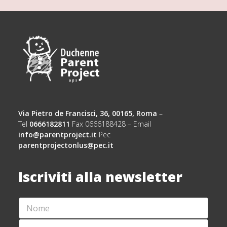
Via Pietro de Francisci, 36, 00165, Roma
–
Tel
0666182811
Fax 0666188428 – Email
info@parentproject.it
Pec
parentprojectonlus@pec.it
Iscriviti alla newsletter
N
*
O
L
M
A
C