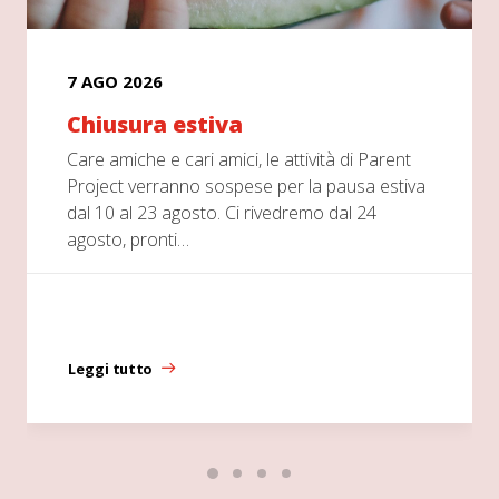
5 AGO 2026
Vi raccontiamo la Conferenza
PPMD 2026
Il 25, 26 e 27 giugno scorsi, una piccola
a
delegazione di Parent Project – composta dal
fondatore e consigliere Filippo Buccella, Ilaria
Zito…
Leggi tutto