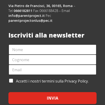
Via Pietro de Francisci, 36, 00165, Roma
–
Tel
0666182811
Fax 0666188428 – Email
info@parentproject.it
Pec
parentprojectonlus@pec.it
Iscriviti alla newsletter
N
E
O
M
M
A
C
E
I
O
*
L
G
E
*
N
M
C
O
A
O
M
I
G
A
Accetti i nostri termini sulla Privacy Policy.
E
L
N
C
*
*
O
C
M
E
E
INVIA
T
T