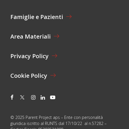
A
Z
I
Famiglie e Pazienti
O
N
E
Area Materiali
*
Privacy Policy
Cookie Policy
© 2025 Parent Project aps – Ente con personalità
giuridica iscritto al RUNTS dal 17/10/22 al n.57282 –