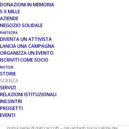
DONAZIONI IN MEMORIA
5 X MILLE
20 FEB 2025
AZIENDE
INSPIRE DUCHENNE: PRIMI DATI
NEGOZIO SOLIDALE
POSITIVI DALLO STUDIO DI
PARTECIPA
TERAPIA GENICA DI SOLID
DIVENTA UN ATTIVISTA
LANCIA UNA CAMPAGNA
ORGANIZZA UN EVENTO
ISCRIVITI COME SOCIO
NOTIZIE
STORIE
SCIENZA
SERVIZI
L’azienda
Solid Biosciences
ha condiviso un
RELAZIONI ISTITUZIONALI
aggiornamento sui risultati della fase iniziale di INSPIRE
INCONTRI
DUCHENNE, il
trial clinico
basato sulla strategia
di
PROGETTI
terapia genica
SGT-003 di nuova generazione.
EVENTI
Anche se lo studio si trova ancora in fase iniziale, una
prima serie di dati raccolti – riguardanti sia la salute dei