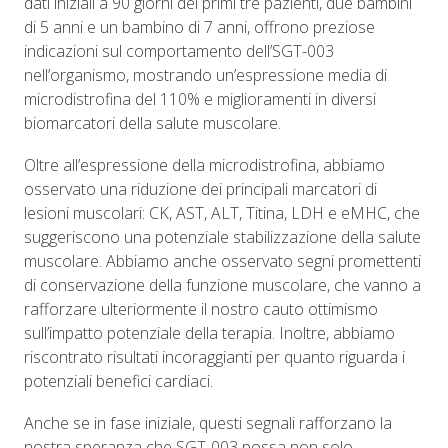
dati iniziali a 90 giorni dei primi tre pazienti, due bambini
di 5 anni e un bambino di 7 anni, offrono preziose
indicazioni sul comportamento dell’SGT-003
nell’organismo, mostrando un’espressione media di
microdistrofina del 110% e miglioramenti in diversi
biomarcatori della salute muscolare.
Oltre all’espressione della microdistrofina, abbiamo
osservato una riduzione dei principali marcatori di
lesioni muscolari: CK, AST, ALT, Titina, LDH e eMHC, che
suggeriscono una potenziale stabilizzazione della salute
muscolare. Abbiamo anche osservato segni promettenti
di conservazione della funzione muscolare, che vanno a
rafforzare ulteriormente il nostro cauto ottimismo
sull’impatto potenziale della terapia. Inoltre, abbiamo
riscontrato risultati incoraggianti per quanto riguarda i
potenziali benefici cardiaci.
Anche se in fase iniziale, questi segnali rafforzano la
nostra speranza che SGT-003 possa non solo