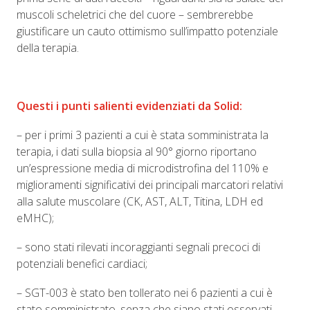
muscoli scheletrici che del cuore – sembrerebbe
giustificare un cauto ottimismo sull’impatto potenziale
della terapia.
Questi i punti salienti evidenziati da Solid:
– per i primi 3 pazienti a cui è stata somministrata la
terapia, i dati sulla biopsia al 90° giorno riportano
un’espressione media di microdistrofina del 110% e
miglioramenti significativi dei principali marcatori relativi
alla salute muscolare (CK, AST, ALT, Titina, LDH ed
eMHC);
– sono stati rilevati incoraggianti segnali precoci di
potenziali benefici cardiaci;
– SGT-003 è stato ben tollerato nei 6 pazienti a cui è
stato somministrato, senza che siano stati osservati