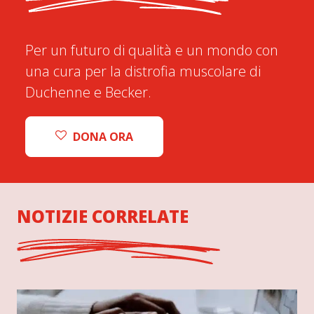
Per un futuro di qualità e un mondo con
una cura per la distrofia muscolare di
Duchenne e Becker.
DONA ORA
NOTIZIE CORRELATE