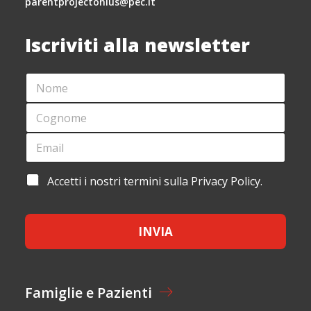
parentprojectonlus@pec.it
Iscriviti alla newsletter
N
*
O
*
M
N
C
E
O
O
*
M
G
E
E
N
M
O
A
M
I
A
Accetti i nostri termini sulla Privacy Policy.
E
L
C
*
*
C
E
INVIA
T
T
A
Z
I
Famiglie e Pazienti
O
N