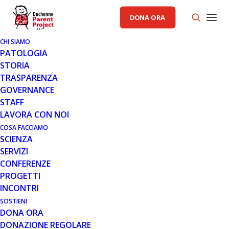
DONA ORA
CHI SIAMO
PATOLOGIA
SCIENZA
NOTIZIE
STORIA
TRASPARENZA
GOVERNANCE
STAFF
LAVORA CON NOI
COSA FACCIAMO
SCIENZA
SERVIZI
CONFERENZE
PROGETTI
INCONTRI
SOSTIENI
28 GEN 2026
DONA ORA
TERAPIA GENICA SRP-9001:
DONAZIONE REGOLARE