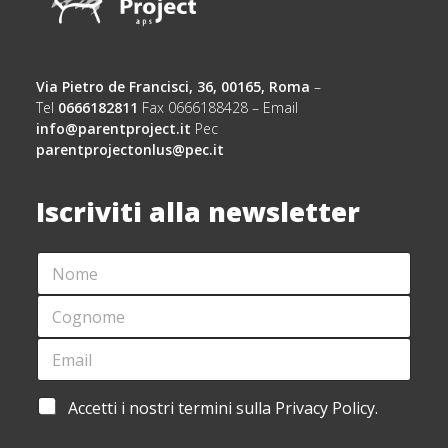
Via Pietro de Francisci, 36, 00165, Roma
–
Tel
0666182811
Fax 0666188428 – Email
info@parentproject.it
Pec
parentprojectonlus@pec.it
Iscriviti alla newsletter
N
E
O
M
M
A
C
E
I
O
*
L
G
E
*
N
M
A
O
A
C
M
I
C
A
Accetti i nostri termini sulla Privacy Policy.
E
L
E
C
*
*
T
C