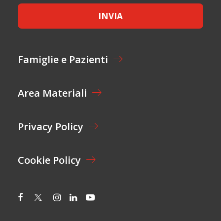
T
E
A
INVIA
T
Z
T
I
A
O
Z
N
I
Famiglie e Pazienti
E
O
*
N
E
Area Materiali
*
Privacy Policy
Cookie Policy