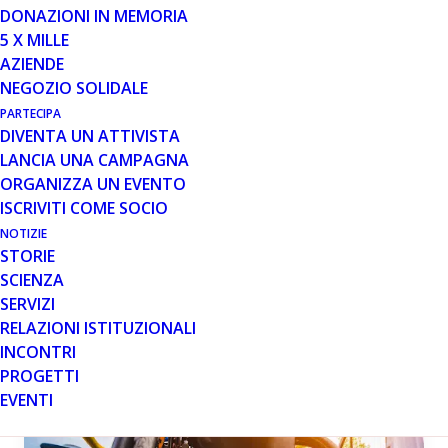
NUOVI RISULTATI DA ROCHE
DONAZIONI IN MEMORIA
5 X MILLE
Riceviamo e condividiamo una lettera alla comunità
AZIENDE
inviata da Roche sui principali risultati raccolti tre anni
NEGOZIO SOLIDALE
dopo il trattamento con la terapia…
PARTECIPA
DIVENTA UN ATTIVISTA
Leggi tutto
LANCIA UNA CAMPAGNA
ORGANIZZA UN EVENTO
ISCRIVITI COME SOCIO
NOTIZIE
STORIE
MESE: GENNAIO 2026
SCIENZA
SERVIZI
RELAZIONI ISTITUZIONALI
INCONTRI
PROGETTI
EVENTI
EVENTI
NOTIZIE