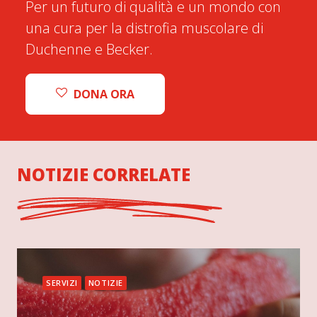
Per un futuro di qualità e un mondo con
una cura per la distrofia muscolare di
Duchenne e Becker.
DONA ORA
NOTIZIE CORRELATE
SERVIZI
NOTIZIE