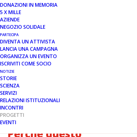
DONAZIONI IN MEMORIA
5 X MILLE
13 GEN 2026
AZIENDE
PROGETTO FISIO UP: IL
NEGOZIO SOLIDALE
RACCONTO DEI PARTECIPANTI
PARTECIPA
DIVENTA UN ATTIVISTA
LANCIA UNA CAMPAGNA
ORGANIZZA UN EVENTO
ISCRIVITI COME SOCIO
NOTIZIE
STORIE
SCIENZA
Proseguono le attività di Fisio Up, progetto aps dedicato
SERVIZI
alla fisioterapia per pazienti con distrofia muscolare di
RELAZIONI ISTITUZIONALI
Duchenne e Becker in Toscana, curato da
Parent
INCONTRI
Project aps
con il sostegno della
Fondazione
PROGETTI
Fiorenzo Fratini.
EVENTI
Perché questo