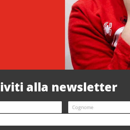
riviti alla newsletter
C
O
G
N
O
M