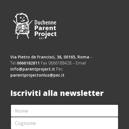
Via Pietro de Francisci, 36, 00165, Roma
–
Tel
0666182811
Fax 0666188428 – Email
info@parentproject.it
Pec
parentprojectonlus@pec.it
Iscriviti alla newsletter
N
*
O
E
M
M
C
E
A
O
*
I