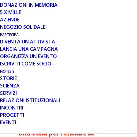
DUCHENNE E BECKER
DONAZIONI IN MEMORIA
5 X MILLE
Domenica 20 settembre a Cologne (BS) si svolgerà la
AZIENDE
camminata solidale non competitiva “Quattro passi con
NEGOZIO SOLIDALE
Giammy”, a sostegno di Parent Project onlus…
PARTECIPA
DIVENTA UN ATTIVISTA
Leggi tutto
LANCIA UNA CAMPAGNA
ORGANIZZA UN EVENTO
ISCRIVITI COME SOCIO
NOTIZIE
MESE: SETTEMBRE 2015
STORIE
SCIENZA
SERVIZI
RELAZIONI ISTITUZIONALI
INCONTRI
PROGETTI
9 SET 2015
EVENTI
Una cena per fermare la