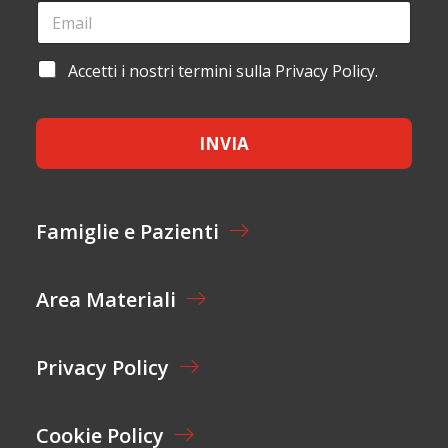
G
E
L
N
M
O
A
M
I
A
Accetti i nostri termini sulla Privacy Policy.
E
L
C
*
*
C
E
INVIA
T
T
A
Z
I
Famiglie e Pazienti
O
N
E
Area Materiali
*
Privacy Policy
Cookie Policy